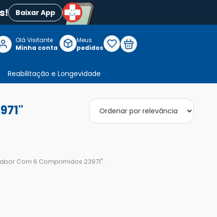
s!
Baixar App
Olá Visitante

Meus
P
Minha conta
pedidos
Reabilitação e Longevidade
971"
 Sabor Com 6 Comprimidos 23971
".