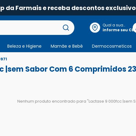
pp da Farmais e receba descontos exclusivo
Qual a sua
localização?
informe seu CE
Beleza e Higiene
Mamãe e Bebê
Dermocosmeticos
3971
cc |sem Sabor Com 6 Comprimidos 23
Nenhum produto encontrado para "
Lactase 9 000fcc |sem