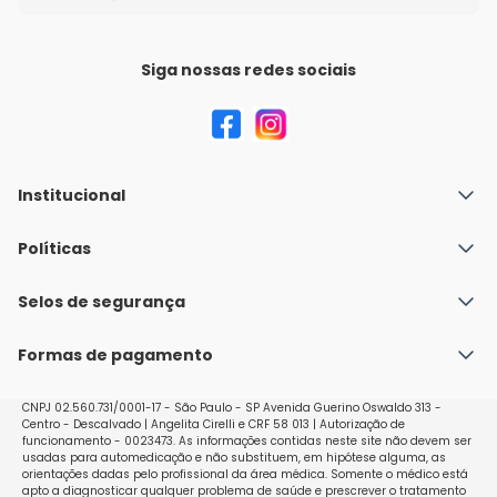
Siga nossas redes sociais
Institucional
Quem Somos
Políticas
Fale conosco
Política de Envio
Selos de segurança
Nossas lojas
Política de Privacidade e Segurança
Seja um franqueado
Formas de pagamento
Políticas de Trocas e Devoluções
Perguntas Frequentes - Faq
CNPJ 02.560.731/0001-17 - São Paulo - SP Avenida Guerino Oswaldo 313 -
Centro - Descalvado | Angelita Cirelli e CRF 58 013 | Autorização de
funcionamento - 0023473. As informações contidas neste site não devem ser
usadas para automedicação e não substituem, em hipótese alguma, as
orientações dadas pelo profissional da área médica. Somente o médico está
apto a diagnosticar qualquer problema de saúde e prescrever o tratamento