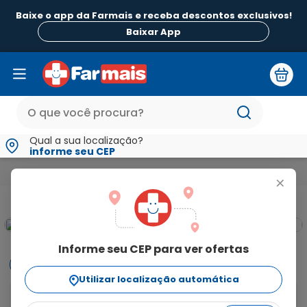
Baixe o app da Farmais e receba descontos exclusivos!
B
Baixar App
Qual a sua localização?
informe seu CEP
Medicamentos e Saúde
Medicamentos de A a Z
Lamotrigi
+
Informe seu CEP para ver ofertas
Informações
Utilizar localização automática
Lamotrigina 50mg com 30 Comprimidos