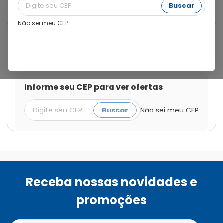
Buscar
Não sei meu CEP
Cod.:
7896422546751
Medley
Lamotrigina 50mg com 30
Comprimidos
Informe seu CEP para ver ofertas
Buscar
Não sei meu CEP
Receba nossas novidades e
promoções