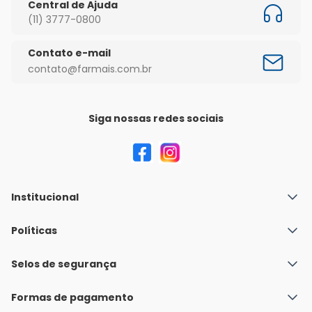
Central de Ajuda
(11) 3777-0800
Contato e-mail
contato@farmais.com.br
Siga nossas redes sociais
Institucional
Quem Somos
Políticas
Fale conosco
Política de Envio
Selos de segurança
Nossas lojas
Política de Privacidade e Segurança
Seja um franqueado
Formas de pagamento
Políticas de Trocas e Devoluções