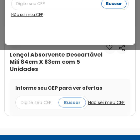
protetor para o berço, no carrinho, nas trocas das 
Buscar
fraldas e em muitas outras situações. Prático e 
confortável,é perfeito para levar na bolsa do bebê em 
Não sei meu CEP
viagens e passeios.
Cod.:
7896104993767
Mili
Lençol Absorvente Descartável
Mili 84cm X 63cm com 5
Unidades
Informe seu CEP para ver ofertas
Buscar
Não sei meu CEP