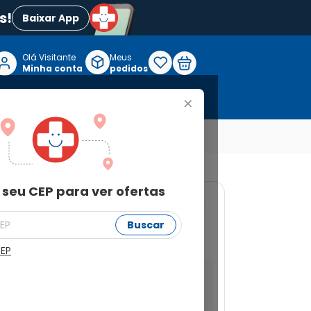
s!
Baixar App
Olá Visitante

Meus
P
Minha conta
pedidos
+
Reabilitação e Longevidade
 seu CEP para ver ofertas
4
Buscar
0mg 7 Comprimidos
CEP
a ver ofertas
Buscar
Não sei meu CEP