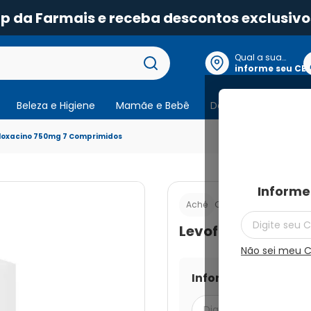
pp da Farmais e receba descontos exclusivo
Qual a sua
localização?
informe seu CE
Beleza e Higiene
Mamãe e Bebê
Dermocosmeticos
loxacino 750mg 7 Comprimidos
Informe
Cod.:
789665803635
Aché
Levofloxacino 75
Não sei meu 
Informe seu CEP par