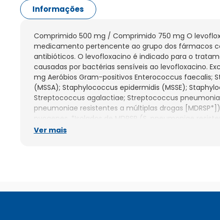
Informações
Comprimido 500 mg / Comprimido 750 mg O levoflox
medicamento pertencente ao grupo dos fármacos c
antibióticos. O levofloxacino é indicado para o trata
causadas por bactérias sensíveis ao levofloxacino. Ex
mg Aeróbios Gram-positivos Enterococcus faecalis; S
(MSSA); Staphylococcus epidermidis (MSSE); Staphylo
Streptococcus agalactiae; Streptococcus pneumoniae 
pneumoniae resistentes a múltiplas drogas [MDRSP*])
pyogenes. *Isolados de MDRSP (S. pneumoniae resisten
são cepas resistentes a dois ou mais dos seguintes anti
Ver mais
> 2 mcg/mL), segunda geração de cefalosporinas, ex.:
deos, tetraciclinas e trimetoprima/sulfametoxazol. A
Citrobacter freundii; Enterobacter cloacae; Escherichia
influenzae; Haemophilus parainfluenzae; Klebsiella oxyto
pneumoniae; Legionella pneumophila; Moraxella catarrhal
Pseudomonas aeruginosa; Serratia marcescens. Outro
Chlamydia pneumoniae; Mycoplasma pneumoniae. A
inicia-se logo após a sua administração, continuand