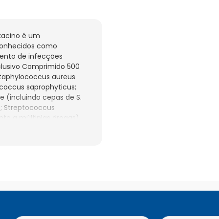
acino é um 
onhecidos como 
mento de infecções 
clusivo Comprimido 500 
taphylococcus aureus 
coccus saprophyticus; 
(incluindo cepas de S. 
; Streptococcus 
te a múltiplas drogas) 
bióticos: penicilina (MIC 
 cefuroxima, macrolí- 
eróbios Gram-negativos 
 coli; Haemophilus 
ca; Klebsiella 
is; Proteus mirabilis; 
s microrganismos 
 ação do medicamento 
o progressivamente com o 