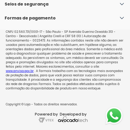
4-5mcg Crianças acima de 12 anos > 150mcg 2-3mcg 
Política de Envio
Selos de segurança
Nossas lojas
*Devem ser ajustadas com base na resposta clínica e 
Política de Privacidade e Segurança
Seja um franqueado
testes laboratoriais. Para as crianças com dificuldades 
Formas de pagamento
Políticas de Trocas e Devoluções
de ingerir os comprimidos, estes devem ser triturados 
e dissolvidos em pequena quantidade de água (5-10 
Perguntas Frequentes - Faq
ml ou 1-2 colheres de chá). Esta suspensão pode ser 
CNPJ 02.560.731/0001-17 - São Paulo - SP Avenida Guerino Oswaldo 313 -
Centro - Descalvado | Angelita Cirelli e CRF 58 013 | Autorização de
administrada em colher ou conta-gotas. Os 
funcionamento - 0023473. As informações contidas neste site não devem ser
comprimidos triturados podem também ser 
usadas para automedicação e não substituem, em hipótese alguma, as
administrados com pequenas quantidades de 
orientações dadas pelo profissional da área médica. Somente o médico está
apto a diagnosticar qualquer problema de saúde e prescrever o tratamento
alimentos devendo-se, porém, evitar alimentos que 
adequado. Ao persistirem os sintomas, um médico deverá ser consultado. Os
sabidamente diminuem a absorção da levotiroxina, 
preços e promoções divulgados no site são válidos apenas para compras
feitas pela internet. Maiores esclarecimentos, consultar o site:
tais como as fórmulas pediátricas ou outras 
www.anvisa.gov.br
. A Farmais trabalha com as tecnologias mais avançadas
preparações com soja, fibras, sementes, pois esses 
de proteção de dados, para que você possa realizar suas compras com
tipos de alimentos podem interferir na absorção de 
tranqüilidade. A privacidade e a segurança dos clientes são compromissos
da rede de drogarias Farmais. Todos os pedidos efetuados estão sujeitos à
Levoid. A suspensão preparada não pode ser guardada 
confirmação da disponibilidade de produto em nosso estoque.
para uso posterior. A segurança e eficácia de Levoid 
somente é garantida na administração por via oral. Os 
riscos de uso por via de administração não 
Copyright © Loja - Todos os direitos reservados.
recomendada são a não obtenção do efeito desejado 
Powered by
Developed by
e ocorrência de reações adversas. Siga a orientação 
de seu médico, respeitando sempre os horários, as 
doses e a duração do tratamento. Não interrompa o 