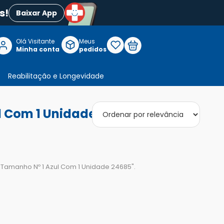
s!
Baixar App
Olá Visitante

Meus
P
Minha conta
pedidos
Reabilitação e Longevidade
l Com 1 Unidade 24685"
t Tamanho Nº 1 Azul Com 1 Unidade 24685
".