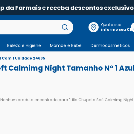
pp da Farmais e receba descontos exclusivo
Qual a sua
localização?
informe seu CE
Beleza e Higiene
Mamãe e Bebê
Dermocosmeticos
l Com 1 Unidade 24685
Soft Calmimg Night Tamanho Nº 1 Azu
Nenhum produto encontrado para "
Lillo Chupeta Soft Calmimg Nigh