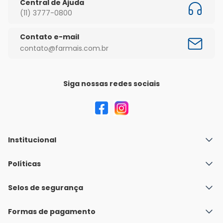
Central de Ajuda
(11) 3777-0800
Contato e-mail
contato@farmais.com.br
Siga nossas redes sociais
Institucional
Quem Somos
Políticas
Fale conosco
Política de Envio
Selos de segurança
Nossas lojas
Política de Privacidade e Segurança
Seja um franqueado
Formas de pagamento
Políticas de Trocas e Devoluções