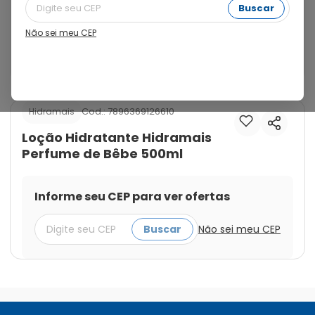
Vitalidade. Para todos os tipos de pele. A Loção 
Buscar
Hidramais Perfume de Bebê possui fórmula suavizante, 
com alto poder de hidratação e absorção. Deixa a pele 
Não sei meu CEP
extremamente macia, além de deixar um toque suave 
com um cheirinho delicioso!
Cod.:
7896369126610
Hidramais
Loção Hidratante Hidramais
Perfume de Bêbe 500ml
Informe seu CEP para ver ofertas
Buscar
Não sei meu CEP