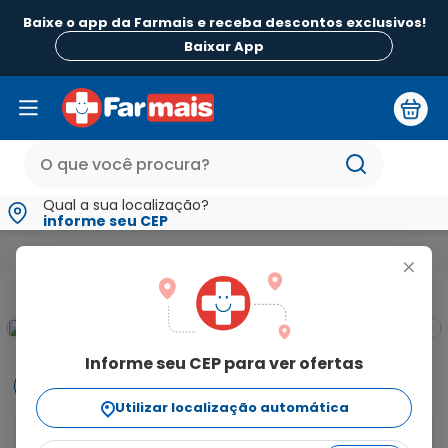
Baixe o app da Farmais e receba descontos exclusivos!
Baixar App
Qual a sua localização?
informe seu CEP
Mamãe e Bebê
Proteção do Bebê
Hidratantes e Óleos para B
+
Informe seu CEP para ver ofertas
Informações
Utilizar localização automática
Perfume de Bebê Hidratação Profunda Nutrição & 