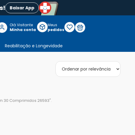
s!
Baixar App
Olá Visitante

Meus
P
Minha conta
pedidos
Reabilitação e Longevidade
m 30 Comprimidos 26593
".