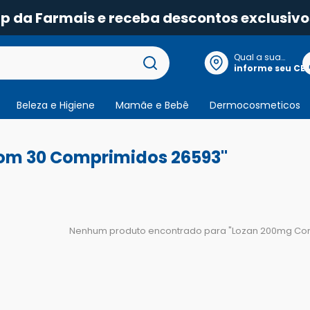
pp da Farmais e receba descontos exclusivo
Qual a sua
localização?
informe seu CE
Beleza e Higiene
Mamãe e Bebê
Dermocosmeticos
om 30 Comprimidos 26593"
Nenhum produto encontrado para "
Lozan 200mg Co