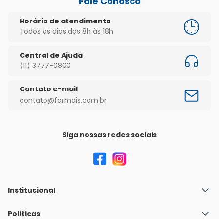
Fale Conosco
Horário de atendimento
Todos os dias das 8h às 18h
Central de Ajuda
(11) 3777-0800
Contato e-mail
contato@farmais.com.br
Siga nossas redes sociais
Institucional
Quem Somos
Políticas