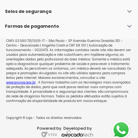
Fale conosco
Política de Envio
Selos de segurança
Nossas lojas
Política de Privacidade e Segurança
Seja um franqueado
Formas de pagamento
Políticas de Trocas e Devoluções
Perguntas Frequentes - Faq
CNPJ 02.560.731/0001-17 - São Paulo - SP Avenida Guerino Oswaldo 313 -
Centro - Descalvado | Angelita Cirelli e CRF 58 013 | Autorização de
funcionamento - 0023473. As informações contidas neste site não devem ser
usadas para automedicação e não substituem, em hipótese alguma, as
orientações dadas pelo profissional da área médica. Somente o médico está
apto a diagnosticar qualquer problema de saúde e prescrever o tratamento
adequado. Ao persistirem os sintomas, um médico deverá ser consultado. Os
preços e promoções divulgados no site são válidos apenas para compras
feitas pela internet. Maiores esclarecimentos, consultar o site:
www.anvisa.gov.br
. A Farmais trabalha com as tecnologias mais avançadas
de proteção de dados, para que você possa realizar suas compras com
tranqüilidade. A privacidade e a segurança dos clientes são compromissos
da rede de drogarias Farmais. Todos os pedidos efetuados estão sujeitos à
confirmação da disponibilidade de produto em nosso estoque.
Copyright © Loja - Todos os direitos reservados.
Powered by
Developed by