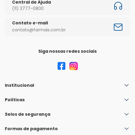
Central de Ajuda
(11) 3777-0800
Contato e-mail
contato@farmais.com.br
Siga nossas redes sociais
Institucional
Quem Somos
Políticas
Fale conosco
Política de Envio
Selos de segurança
Nossas lojas
Política de Privacidade e Segurança
Seja um franqueado
Formas de pagamento
Políticas de Trocas e Devoluções