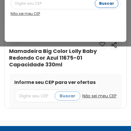
na amamentação. Possui material livre de Bisfenol e 
Buscar
selo do Inmetro.

Imagens ilustrativas, estampas sortidas! Enviaremos 
Não sei meu CEP
conforme disponibilidade de estampas!
Cod.:
7896699026574
Lolly
Mamadeira Big Color Lolly Baby
Redondo Cor Azul 11675-01
Capacidade 330ml
Informe seu CEP para ver ofertas
Buscar
Não sei meu CEP