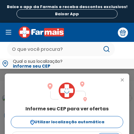
Baixe o app da Farmais e receba descontos exclusivos!
Baixar App
Qual a sua localização?
informe seu CEP
Mamãe e Bebê
Chupetas Mamadeiras e Acessórios Infantis
+
Informe seu CEP para ver ofertas
Informações
Utilizar localização automática
A Mamadeira Lolly Proporciona conforto e segurança 