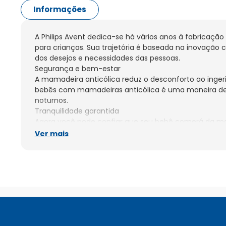
Informações
A Philips Avent dedica-se há vários anos à fabricação
para crianças. Sua trajetória é baseada na inovação c
dos desejos e necessidades das pessoas.

Segurança e bem-estar

A mamadeira anticólica reduz o desconforto ao ingerir 
bebês com mamadeiras anticólica é uma maneira de 
noturnos.

Tranquilidade garantida

Agora você pode confiar que seu bebê comerá da man
saudável. Uma mamadeira sem BPA garante que os líqu
Ver mais
afetem o organismo das crianças.

Atencao aos Bicos que contem em cada Mamadeira, na
troca: