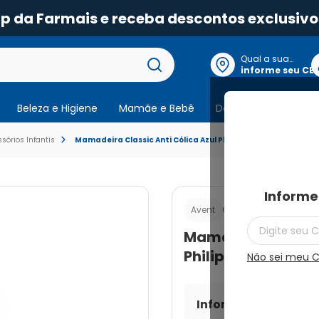
pp da Farmais e receba descontos exclusivo
Qual a sua
localização?
informe seu CE
Beleza e Higiene
Mamãe e Bebê
Dermocosmeticos
órios Infantis
Mamadeira Classic Anti Cólica Azul Philips Avent 330ml
Informe
Cod.:
8720689012621
Avent
Mamadeira Classic
Philips Avent 330
Não sei meu 
Informe seu CEP par