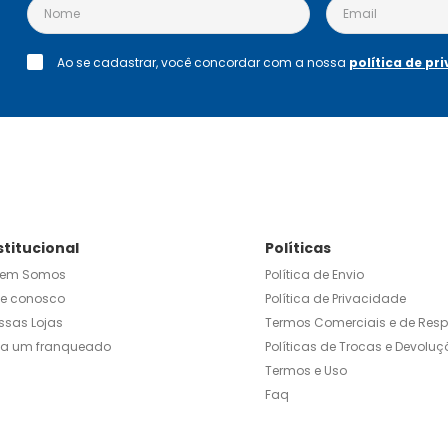
Ao se cadastrar, você concordar com a nossa
política de pr
stitucional
Políticas
em Somos
Política de Envio
le conosco
Política de Privacidade
ssas Lojas
Termos Comerciais e de Res
ja um franqueado
Políticas de Trocas e Devoluç
Termos e Uso
Faq