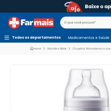
Baixe o a
Todos os departamentos
Medicamentos e Saúde
Mamãe e Bebê
Chupetas Mamadeiras e Acess