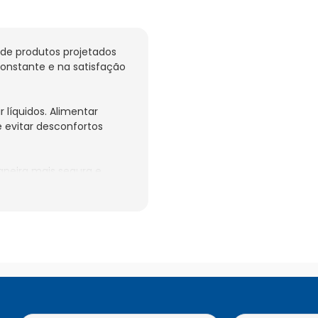
 de produtos projetados 
onstante e na satisfação 
líquidos. Alimentar 
evitar desconfortos 
eira mais segura e 
idos ingeridos não 
o eh possivel fazer 