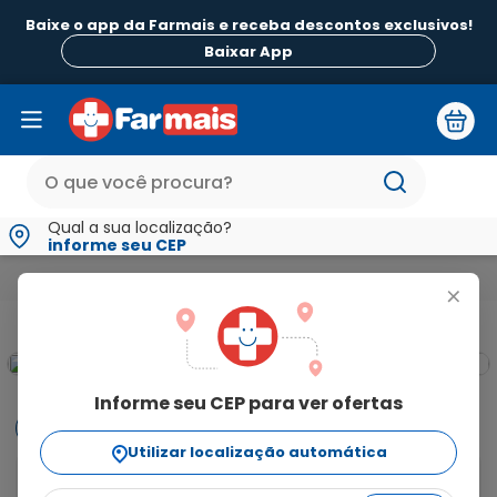
Baixe o app da Farmais e receba descontos exclusivos!
Baixar App
Qual a sua localização?
informe seu CEP
Mamãe e Bebê
Chupetas Mamadeiras e Acessórios Infantis
+
Informe seu CEP para ver ofertas
Informações
Utilizar localização automática
A Mamadeira MAM First 130ml Bebê Saúde é ideal para 