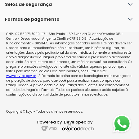
Política de Envio
Selos de segurança
Nossas lojas
Política de Privacidade e Segurança
Seja um franqueado
Formas de pagamento
Políticas de Trocas e Devoluções
Perguntas Frequentes - Faq
CNPJ 02.560.731/0001-17 - São Paulo - SP Avenida Guerino Oswaldo 313 -
Centro - Descalvado | Angelita Cirelli e CRF 58 013 | Autorização de
funcionamento - 0023473. As informações contidas neste site não devem ser
usadas para automedicação e não substituem, em hipótese alguma, as
orientações dadas pelo profissional da área médica. Somente o médico está
apto a diagnosticar qualquer problema de saúde e prescrever o tratamento
adequado. Ao persistirem os sintomas, um médico deverá ser consultado. Os
preços e promoções divulgados no site são válidos apenas para compras
feitas pela internet. Maiores esclarecimentos, consultar o site:
www.anvisa.gov.br
. A Farmais trabalha com as tecnologias mais avançadas
de proteção de dados, para que você possa realizar suas compras com
tranqüilidade. A privacidade e a segurança dos clientes são compromissos
da rede de drogarias Farmais. Todos os pedidos efetuados estão sujeitos à
confirmação da disponibilidade de produto em nosso estoque.
Copyright © Loja - Todos os direitos reservados.
Powered by
Developed by