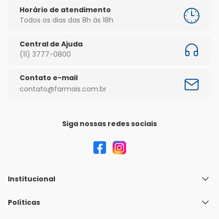
Horário de atendimento
Todos os dias das 8h às 18h
Central de Ajuda
(11) 3777-0800
Contato e-mail
contato@farmais.com.br
Siga nossas redes sociais
Institucional
Quem Somos
Políticas
Fale conosco