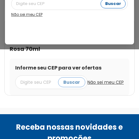
Ortodôntico Rosa 70ml
Buscar
Não sei meu CEP
Cod.:
7896000615671
Kuka
Mamadeira Kuka Tamanho 1
Natural Color Bico Ortodôntico
Rosa 70ml
Informe seu CEP para ver ofertas
Buscar
Não sei meu CEP
Receba nossas novidades e
promoções