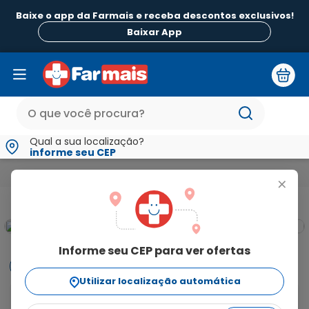
Baixe o app da Farmais e receba descontos exclusivos!
Baixar App
Qual a sua localização?
informe seu CEP
Mamãe e Bebê
Chupetas Mamadeiras e Acessórios Infantis
+
Informe seu CEP para ver ofertas
Informações
Utilizar localização automática
Mamadeira Kuka Tamanho 1 Natural Color Bico 