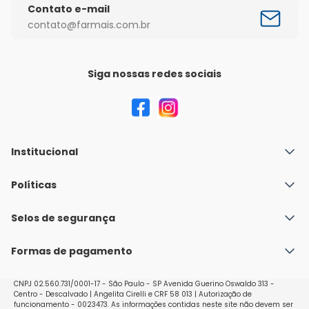
Contato e-mail
contato@farmais.com.br
Siga nossas redes sociais
Institucional
Quem Somos
Políticas
Fale conosco
Política de Envio
Selos de segurança
Nossas lojas
Política de Privacidade e Segurança
Seja um franqueado
Formas de pagamento
Políticas de Trocas e Devoluções
Perguntas Frequentes - Faq
CNPJ 02.560.731/0001-17 - São Paulo - SP Avenida Guerino Oswaldo 313 -
Centro - Descalvado | Angelita Cirelli e CRF 58 013 | Autorização de
funcionamento - 0023473. As informações contidas neste site não devem ser