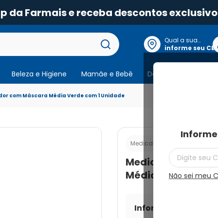
pp da Farmais e receba descontos exclusivo
Qual a sua
localização?
informe seu CE
Beleza e Higiene
Mamãe e Bebê
Dermocosmeticos
or com Máscara Média Verde com 1 Unidade
Informe
Cod.:
7898157301
Medicate
Medicate Espaca
Média Verde com 
Não sei meu 
Informe seu CEP par