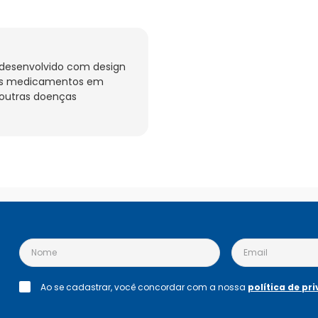
desenvolvido com design 
os medicamentos em 
 outras doenças 
Ao se cadastrar, você concordar com a nossa
política de pr