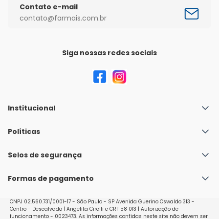
Contato e-mail
contato@farmais.com.br
Siga nossas redes sociais
Institucional
Quem Somos
Políticas
Fale conosco
Política de Envio
Selos de segurança
Nossas lojas
Política de Privacidade e Segurança
Seja um franqueado
Formas de pagamento
Políticas de Trocas e Devoluções
Perguntas Frequentes - Faq
CNPJ 02.560.731/0001-17 - São Paulo - SP Avenida Guerino Oswaldo 313 -
Centro - Descalvado | Angelita Cirelli e CRF 58 013 | Autorização de
funcionamento - 0023473. As informações contidas neste site não devem ser