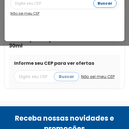
sono e na promoção de um descanso de qualidade.
Buscar
Não sei meu CEP
Cod.:
7898716457606
Etterna
Melatonina Etterna Sabor
Maracujá Solução Oral Gotas
30ml
Informe seu CEP para ver ofertas
Buscar
Não sei meu CEP
Receba nossas novidades e
promoções