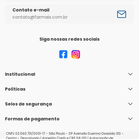
Contato e-mail
contato@farmais.com.br
Siga nossas redes sociais
Institucional
Quem Somos
Políticas
Fale conosco
Política de Envio
Selos de segurança
Nossas lojas
Política de Privacidade e Segurança
Seja um franqueado
Formas de pagamento
Políticas de Trocas e Devoluções
Perguntas Frequentes - Faq
CNPJ 02.560.731/0001-17 - São Paulo - SP Avenida Guerino Oswaldo 313 -
Centro - Descalvado | Angelita Cirelli e CRF 58 013 | Autorização de