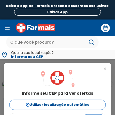
Baixe o app da Farmais e receba descontos exclusivos!
Baixar App
Qual a sua localização?
informe seu CEP
Medicamentos e Saúde
Contraceptivos e Diu
Microvlar 0,
+
Informe seu CEP para ver ofertas
Informações
Utilizar localização automática
O levonorgestrel (progestógeno) e o etinilestradiol 