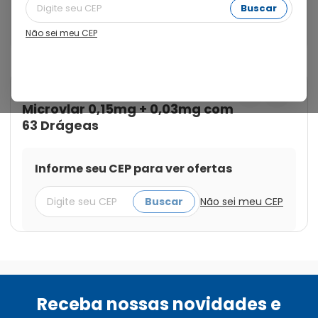
(estrogênio). Devido às pequenas concentrações de 
Buscar
ambos os hormônios, Microvlar é considerado um 
contraceptivo oral de baixa dose.
Não sei meu CEP
Cod.:
7896006201632
Microvlar
Microvlar 0,15mg + 0,03mg com
63 Drágeas
Informe seu CEP para ver ofertas
Buscar
Não sei meu CEP
Receba nossas novidades e