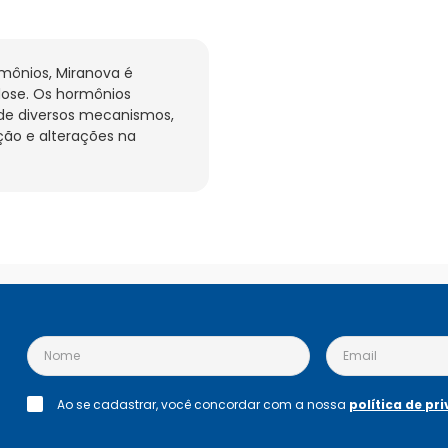
ônios, Miranova é 
ose. Os hormônios 
de diversos mecanismos, 
ão e alterações na 
Ao se cadastrar, você concordar com a nossa
política de pr