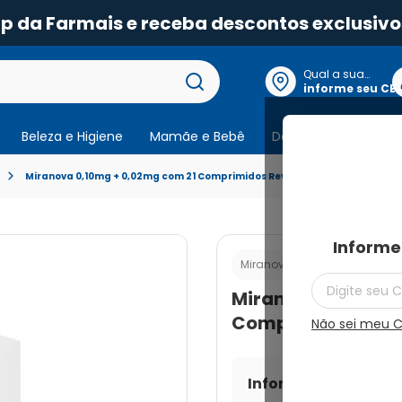
pp da Farmais e receba descontos exclusivo
Qual a sua
localização?
informe seu CE
Beleza e Higiene
Mamãe e Bebê
Dermocosmeticos
Miranova 0,10mg + 0,02mg com 21 Comprimidos Revestidos
Informe
Cod.:
789600620
Miranova
Miranova 0,10mg 
Comprimidos Rev
Não sei meu 
Informe seu CEP par