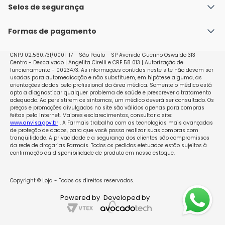
inicia-se imediatamente. Não é necessário utilizar 
Política de Envio
Selos de segurança
Nossas lojas
adicionalmente outro método contraceptivo. 
Política de Privacidade e Segurança
Seja um franqueado
Mudando de outro contraceptivo oral combinado, anel 
Formas de pagamento
Políticas de Trocas e Devoluções
vaginal ou adesivo transdérmico (contraceptivo) para 
Miranova: Inicie a tomada de Miranova no dia seguinte 
Perguntas Frequentes - Faq
ao término da cartela do contraceptivo que estava 
CNPJ 02.560.731/0001-17 - São Paulo - SP Avenida Guerino Oswaldo 313 -
Centro - Descalvado | Angelita Cirelli e CRF 58 013 | Autorização de
tomando. Isto significa que não haverá pausa entre as 
funcionamento - 0023473. As informações contidas neste site não devem ser
cartelas. Se o contraceptivo que estava tomando 
usadas para automedicação e não substituem, em hipótese alguma, as
apresenta comprimidos inativos, ou seja, sem princípio 
orientações dadas pelo profissional da área médica. Somente o médico está
apto a diagnosticar qualquer problema de saúde e prescrever o tratamento
ativo, inicie a tomada de Miranova no dia seguinte à 
adequado. Ao persistirem os sintomas, um médico deverá ser consultado. Os
ingestão do último comprimido ativo do 
preços e promoções divulgados no site são válidos apenas para compras
feitas pela internet. Maiores esclarecimentos, consultar o site:
contraceptivo. Caso não saiba diferenciar os 
www.anvisa.gov.br
. A Farmais trabalha com as tecnologias mais avançadas
comprimidos ativos dos inativos, pergunte ao seu 
de proteção de dados, para que você possa realizar suas compras com
médico. O uso de Miranova também poderá ser 
tranqüilidade. A privacidade e a segurança dos clientes são compromissos
da rede de drogarias Farmais. Todos os pedidos efetuados estão sujeitos à
iniciado mais tarde, no máximo no dia seguinte ao 
confirmação da disponibilidade de produto em nosso estoque.
último dia de pausa do contraceptivo anterior, ou no 
dia seguinte após ter tomado o último comprimido 
inativo do contraceptivo anterior. Se você estiver 
Copyright © Loja - Todos os direitos reservados.
mudando de anel vaginal ou adesivo transdérmico, 
Powered by
Developed by
deve começar preferencialmente no dia da retirada 
do último anel ou adesivo do ciclo ou, no máximo, no 
dia previsto para a próxima aplicação. Se seguir essas 