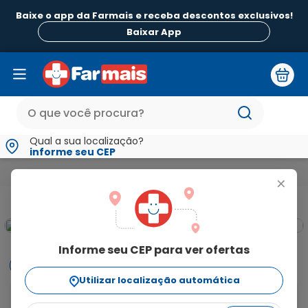
Baixe o app da Farmais e receba descontos exclusivos!
Baixar App
Qual a sua localização?
informe seu CEP
Medicamentos e Saúde
Infecções
Monuril 5,631g/g Granu
+
Informe seu CEP para ver ofertas
Informações
Utilizar localização automática
Monuril é um antibiótico sintetizado em laboratório, de 