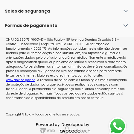
Fale conosco
Política de Envio
Selos de segurança
Nossas lojas
Política de Privacidade e Segurança
Seja um franqueado
Formas de pagamento
Políticas de Trocas e Devoluções
Perguntas Frequentes - Faq
CNPJ 02.560.731/0001-17 - São Paulo - SP Avenida Guerino Oswaldo 313 -
Centro - Descalvado | Angelita Cirelli e CRF 58 013 | Autorização de
funcionamento - 0023473. As informações contidas neste site não devem ser
usadas para automedicação e não substituem, em hipótese alguma, as
orientações dadas pelo profissional da área médica. Somente o médico está
apto a diagnosticar qualquer problema de saúde e prescrever o tratamento
adequado. Ao persistirem os sintomas, um médico deverá ser consultado. Os
preços e promoções divulgados no site são válidos apenas para compras
feitas pela internet. Maiores esclarecimentos, consultar o site:
www.anvisa.gov.br
. A Farmais trabalha com as tecnologias mais avançadas
de proteção de dados, para que você possa realizar suas compras com
tranqüilidade. A privacidade e a segurança dos clientes são compromissos
da rede de drogarias Farmais. Todos os pedidos efetuados estão sujeitos à
confirmação da disponibilidade de produto em nosso estoque.
Copyright © Loja - Todos os direitos reservados.
Powered by
Developed by