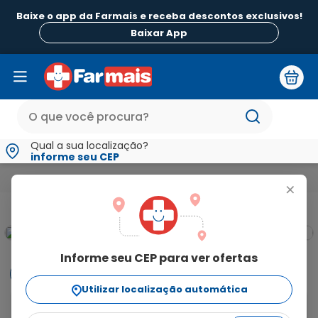
Baixe o app da Farmais e receba descontos exclusivos!
Baixar App
Qual a sua localização?
informe seu CEP
Medicamentos e Saúde
Tosse
Mucofan 20mg/ml com Copo 
+
Informe seu CEP para ver ofertas
Informações
Utilizar localização automática
Mucofan ajuda a diminuir a produção das secreções 