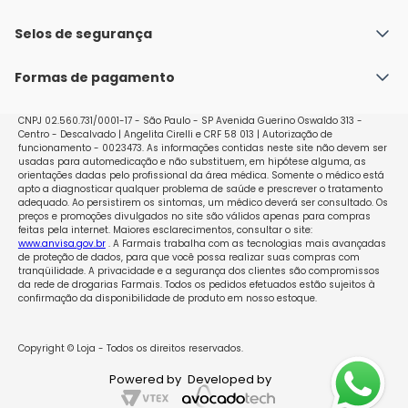
Fale conosco
Política de Envio
Selos de segurança
Nossas lojas
Política de Privacidade e Segurança
Seja um franqueado
Formas de pagamento
Políticas de Trocas e Devoluções
Perguntas Frequentes - Faq
CNPJ 02.560.731/0001-17 - São Paulo - SP Avenida Guerino Oswaldo 313 -
Centro - Descalvado | Angelita Cirelli e CRF 58 013 | Autorização de
funcionamento - 0023473. As informações contidas neste site não devem ser
usadas para automedicação e não substituem, em hipótese alguma, as
orientações dadas pelo profissional da área médica. Somente o médico está
apto a diagnosticar qualquer problema de saúde e prescrever o tratamento
adequado. Ao persistirem os sintomas, um médico deverá ser consultado. Os
preços e promoções divulgados no site são válidos apenas para compras
feitas pela internet. Maiores esclarecimentos, consultar o site:
www.anvisa.gov.br
. A Farmais trabalha com as tecnologias mais avançadas
de proteção de dados, para que você possa realizar suas compras com
tranqüilidade. A privacidade e a segurança dos clientes são compromissos
da rede de drogarias Farmais. Todos os pedidos efetuados estão sujeitos à
confirmação da disponibilidade de produto em nosso estoque.
Copyright © Loja - Todos os direitos reservados.
Powered by
Developed by