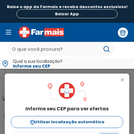
Baixe o app da Farmais e receba descontos exclusivos!
Baixar App
Qual a sua localização?
informe seu CEP
Medicamentos e Saúde
Vitaminas e Energia
Multivitamínic
+
pbm
Informe seu CEP para ver ofertas
Informações
Utilizar localização automática
Myrafer age como antianêmico em caso de anemia 