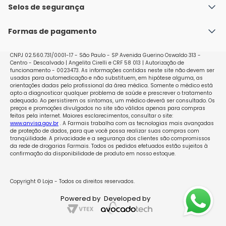
preferencialmente próximo às refeições. A utilização 
Política de Envio
Selos de segurança
Nossas lojas
de Myrafer deverá ser realizada por 3 a 5 meses até a 
Política de Privacidade e Segurança
Seja um franqueado
normalização dos valores de hemoglobina. 
Formas de pagamento
Políticas de Trocas e Devoluções
Posteriormente a terapia deve ser continuada com 
100mg de ferro elementar por várias semanas (2 a 3 
Perguntas Frequentes - Faq
meses) a fim de que se restaure a reserva de ferro. 
CNPJ 02.560.731/0001-17 - São Paulo - SP Avenida Guerino Oswaldo 313 -
Centro - Descalvado | Angelita Cirelli e CRF 58 013 | Autorização de
Deficiência de ferro latente (sem sintomas) por um 
funcionamento - 0023473. As informações contidas neste site não devem ser
período de 1 a 2 meses Ingerir, via oral, 1 comprimido 
usadas para automedicação e não substituem, em hipótese alguma, as
revestido (100mg de ferro elementar) por dia, 
orientações dadas pelo profissional da área médica. Somente o médico está
apto a diagnosticar qualquer problema de saúde e prescrever o tratamento
preferencialmente próximo às refeições. Mulheres 
adequado. Ao persistirem os sintomas, um médico deverá ser consultado. Os
grávidas Deficiência de ferro manifesta (com 
preços e promoções divulgados no site são válidos apenas para compras
feitas pela internet. Maiores esclarecimentos, consultar o site:
sintomas) Ingerir, via oral, 2 comprimidos revestidos 
www.anvisa.gov.br
. A Farmais trabalha com as tecnologias mais avançadas
(200mg de ferro elementar) por dia. Posteriormente, a 
de proteção de dados, para que você possa realizar suas compras com
terapia deve ser continuada com 01 comprimido 
tranqüilidade. A privacidade e a segurança dos clientes são compromissos
da rede de drogarias Farmais. Todos os pedidos efetuados estão sujeitos à
(100mg de ferro elementar) por dia até o final da 
confirmação da disponibilidade de produto em nosso estoque.
gravidez, a fim de que se restaure a reserva de ferro. 
Deficiência de ferro latente (sem sintomas) Ingerir, via 
oral, 1 comprimido revestido (100mg de ferro 
Copyright © Loja - Todos os direitos reservados.
elementar) por dia, preferencialmente próximo às 
Powered by
Developed by
refeições. Siga a orientação de seu médico, 
respeitando sempre os horários, as doses e a duração 
do tratamento. Não interrompa o tratamento sem o 