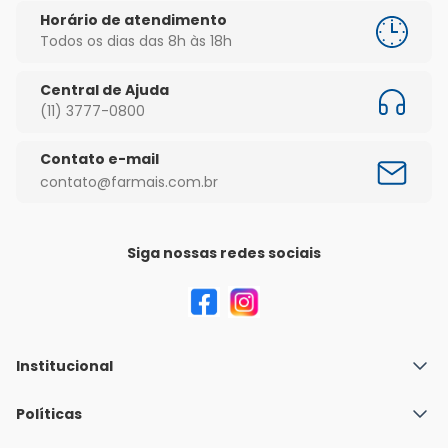
Horário de atendimento
Todos os dias das 8h às 18h
Central de Ajuda
(11) 3777-0800
Contato e-mail
contato@farmais.com.br
Siga nossas redes sociais
Institucional
Quem Somos
Políticas
Fale conosco