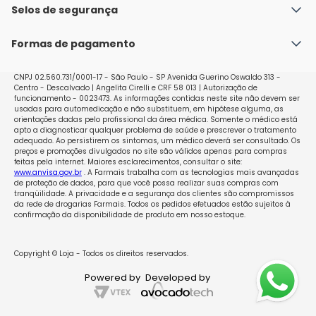
Política de Envio
Selos de segurança
Nossas lojas
Política de Privacidade e Segurança
Seja um franqueado
Formas de pagamento
Políticas de Trocas e Devoluções
Perguntas Frequentes - Faq
CNPJ 02.560.731/0001-17 - São Paulo - SP Avenida Guerino Oswaldo 313 -
Centro - Descalvado | Angelita Cirelli e CRF 58 013 | Autorização de
funcionamento - 0023473. As informações contidas neste site não devem ser
usadas para automedicação e não substituem, em hipótese alguma, as
orientações dadas pelo profissional da área médica. Somente o médico está
apto a diagnosticar qualquer problema de saúde e prescrever o tratamento
adequado. Ao persistirem os sintomas, um médico deverá ser consultado. Os
preços e promoções divulgados no site são válidos apenas para compras
feitas pela internet. Maiores esclarecimentos, consultar o site:
www.anvisa.gov.br
. A Farmais trabalha com as tecnologias mais avançadas
de proteção de dados, para que você possa realizar suas compras com
tranqüilidade. A privacidade e a segurança dos clientes são compromissos
da rede de drogarias Farmais. Todos os pedidos efetuados estão sujeitos à
confirmação da disponibilidade de produto em nosso estoque.
Copyright © Loja - Todos os direitos reservados.
Powered by
Developed by