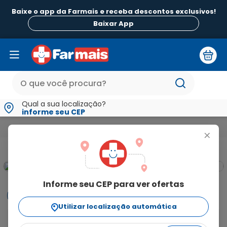
Baixe o app da Farmais e receba descontos exclusivos!
Baixar App
Qual a sua localização?
informe seu CEP
Medicamentos e Saúde
Vitaminas e Energia
Multivitamínic
+
pbm
Informe seu CEP para ver ofertas
Informações
Utilizar localização automática
Indicação: Myrafer está indicado em caso de anemia 