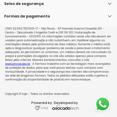
anticonceptiva adicional. Você também pode iniciar 
Política de Envio
Selos de segurança
Nossas lojas
no mais tardar no intervalo sem o uso do comprimido, 
Política de Privacidade e Segurança
Seja um franqueado
anel ou adesivo, ou no intervalo do placebo do seu 
Formas de pagamento
Políticas de Trocas e Devoluções
método anticonceptivo atual. Se você usar esse 
método, certifique-se de usar durante o primeiro ciclo, 
Perguntas Frequentes - Faq
um método anticonceptivo adicional (método de 
CNPJ 02.560.731/0001-17 - São Paulo - SP Avenida Guerino Oswaldo 313 -
Centro - Descalvado | Angelita Cirelli e CRF 58 013 | Autorização de
barreira) durante os primeiros 7 dias de tratamento. Se 
funcionamento - 0023473. As informações contidas neste site não devem ser
você tomou outra pílula à base de progestagênio 
usadas para automedicação e não substituem, em hipótese alguma, as
isolado (minipílula) Você pode parar de tomar a 
orientações dadas pelo profissional da área médica. Somente o médico está
apto a diagnosticar qualquer problema de saúde e prescrever o tratamento
minipílula em qualquer dia e começar a tomar Nactali 
adequado. Ao persistirem os sintomas, um médico deverá ser consultado. Os
imediatamente. Não será necessário utilizar nenhuma 
preços e promoções divulgados no site são válidos apenas para compras
feitas pela internet. Maiores esclarecimentos, consultar o site:
precaução anticonceptiva adicional. Se você utilizou 
www.anvisa.gov.br
. A Farmais trabalha com as tecnologias mais avançadas
um método anticonceptivo injetável, implante ou um 
de proteção de dados, para que você possa realizar suas compras com
dispositivo intrauterino que libera progestagênio – DIU 
tranqüilidade. A privacidade e a segurança dos clientes são compromissos
da rede de drogarias Farmais. Todos os pedidos efetuados estão sujeitos à
Comece a tomar Nactali no dia em que deveria tomar 
confirmação da disponibilidade de produto em nosso estoque.
a próxima injeção ou no dia em que remover o 
implante ou o DIU. Não será necessário utilizar 
nenhuma precaução anticonceptiva adicional. Após o 
Copyright © Loja - Todos os direitos reservados.
parto Você pode iniciar Nactali entre o 21º e o 28º dia 
Powered by
Developed by
após o parto. Se iniciar mais tarde, certifique-se de 
usar no primeiro ciclo um método anticonceptivo 
adicional (método de barreira) durante os primeiros 7 