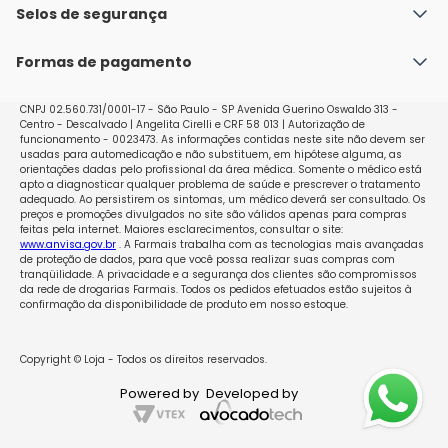
doses e a duração do tratamento. Não interrompa o 
Política de Envio
Selos de segurança
Nossas lojas
tratamento sem o conhecimento do seu médico. Não 
Política de Privacidade e Segurança
Seja um franqueado
use Nebilet em crianças e adolescentes com idade 
Formas de pagamento
Políticas de Trocas e Devoluções
inferior a 18 anos. Cada comprimido contém: 5,45 mg 
de cloridrato de nebivolo equivalente a 5 mg de 
Perguntas Frequentes - Faq
nebivolol: 2,5 mg de d-nebivolol e 2,5 mg de l-nebivolol. 
CNPJ 02.560.731/0001-17 - São Paulo - SP Avenida Guerino Oswaldo 313 -
Centro - Descalvado | Angelita Cirelli e CRF 58 013 | Autorização de
Excipientes: polissorbato 80, hipromelose, lactose 
funcionamento - 0023473. As informações contidas neste site não devem ser
monoidratada, amido, croscarmelose sódica, celulose 
usadas para automedicação e não substituem, em hipótese alguma, as
microcristalina, dióxido de silício e estearato de 
orientações dadas pelo profissional da área médica. Somente o médico está
apto a diagnosticar qualquer problema de saúde e prescrever o tratamento
magnésio. Mantenha Nebilet em temperatura 
adequado. Ao persistirem os sintomas, um médico deverá ser consultado. Os
ambiente (15 a 30ºC) e protegido da umidade. Número 
preços e promoções divulgados no site são válidos apenas para compras
feitas pela internet. Maiores esclarecimentos, consultar o site:
de lote e datas de fabricação e validade: vide 
www.anvisa.gov.br
. A Farmais trabalha com as tecnologias mais avançadas
embalagem. Não use medicamento com o prazo de 
de proteção de dados, para que você possa realizar suas compras com
validade vencido. Guarde-o em sua embalagem 
tranqüilidade. A privacidade e a segurança dos clientes são compromissos
da rede de drogarias Farmais. Todos os pedidos efetuados estão sujeitos à
original. Características do medicamento Os 
confirmação da disponibilidade de produto em nosso estoque.
comprimidos de Nebilet são circulares, brancos e 
sulcados em cruz. Eles podem ser partidos em quatro 
partes iguais. Antes de usar, observe o aspecto do 
Copyright © Loja - Todos os direitos reservados.
medicamento. Caso ele esteja no prazo de validade e 
Powered by
Developed by
você observe alguma mudança no aspecto, consulte 
o farmacêutico para saber se poderá utilizá-lo. Todo 
medicamento deve ser mantido fora do alcance das 