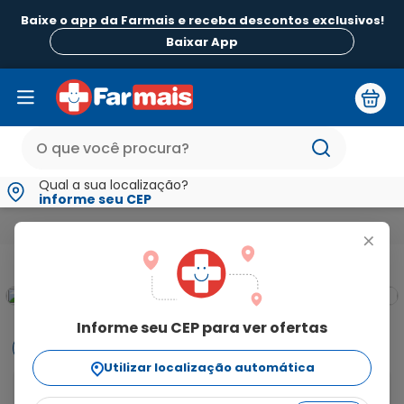
Baixe o app da Farmais e receba descontos exclusivos!
Baixar App
Qual a sua localização?
informe seu CEP
Medicamentos e Saúde
Medicamentos de A a Z
Nebilet 5
+
pbm
Informe seu CEP para ver ofertas
Informações
Utilizar localização automática
Nebilet contém o princípio ativo nebivolol que 