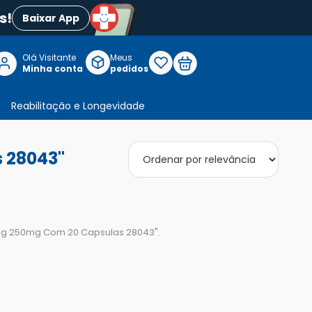
s!
Baixar App
Olá Visitante

Meus
P
Minha conta
pedidos
Reabilitação e Longevidade
 28043"
g 250mg Com 20 Capsulas 28043
".