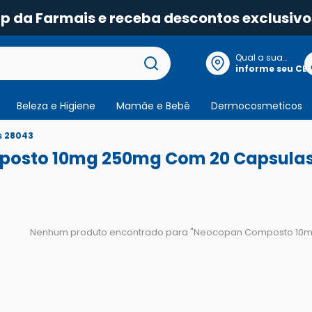
pp da Farmais e receba descontos exclusivo
Qual a sua
localização?
informe seu CE
Beleza e Higiene
Mamãe e Bebê
Dermocosmeticos
 28043
posto 10mg 250mg Com 20 Capsulas
Nenhum produto encontrado para "
Neocopan Composto 10m