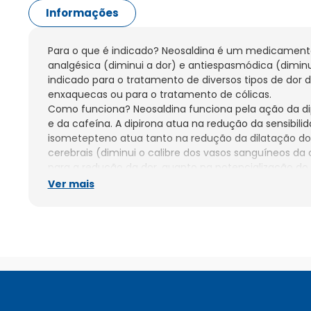
Informações
Para o que é indicado? Neosaldina é um medicamento
analgésica (diminui a dor) e antiespasmódica (diminui
indicado para o tratamento de diversos tipos de dor d
enxaquecas ou para o tratamento de cólicas.

Como funciona? Neosaldina funciona pela ação da di
e da cafeína. A dipirona atua na redução da sensibilid
isometepteno atua tanto na redução da dilatação do
cerebrais (diminui o calibre dos vasos sanguíneos da 
para a redução da dor, quanto na potencialização do e
antiespasmódico. A cafeína é um estimulante do sist
Ver mais
(atua na cabeça) e apresenta uma ação vasoconstrito
dos vasos sanguíneos) sobre as artérias cranianas (ar
útil no tratamento das dores de cabeça, especialmen
seu início de ação ocorre entre 15 a 30 minutos após s
permanece por 4 a 6 horas.

Contraindicações: Você não deve tomar Neosaldina se t
intolerância a qualquer componente da fórmula. Vo
tomar Neosaldina nas crises de hipertensão arterial (p