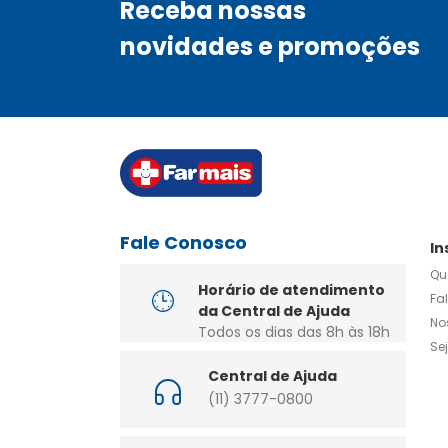
de alteração nas qualidades do sangue ou na propor
Receba nossas
constituintes ou de determinadas doenças metabólica
novidades e promoções
deficiência congênita da glicose-6-fosfato-desidrog
sangue). Você só deve usar Neosaldina em doses mais 
prolongado se o médico recomendar. Exclusivo Compri
medicamento é contraindicado para menores de 12 ano
medicamento é contraindicado para menores de 1 an
Fale Conosco
In
Qu
Horário de atendimento
Fa
da Central de Ajuda
No
Todos os dias das 8h às 18h
Se
Central de Ajuda
(11) 3777-0800