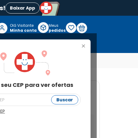
s!
Baixar App
Olá Visitante

Meus
P
Minha conta
pedidos
+
Reabilitação e Longevidade
 seu CEP para ver ofertas
922402
Buscar
 Drágeas
CEP
a ver ofertas
Buscar
Não sei meu CEP