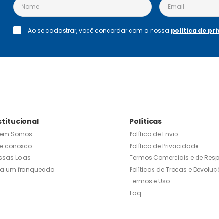
ção de seus elementos 
s, como porfiria ou a 
enase (doenças no 
Ao se cadastrar, você concordar com a nossa
política de pr
altas e por período 
mido revestido: Este 
s. Exclusivo Gotas: Este 
o.
stitucional
Políticas
em Somos
Política de Envio
le conosco
Política de Privacidade
ssas Lojas
Termos Comerciais e de Res
ja um franqueado
Políticas de Trocas e Devoluç
Termos e Uso
Faq