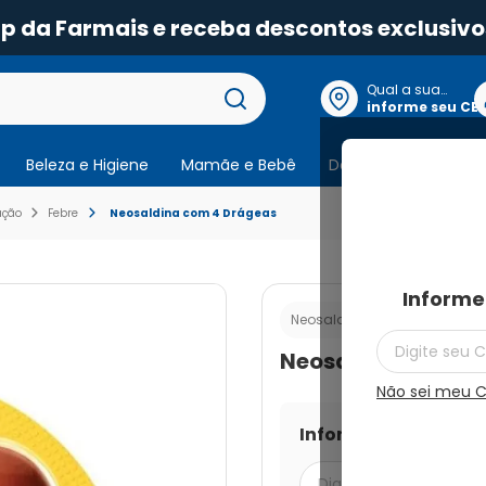
pp da Farmais e receba descontos exclusivo
Qual a sua
localização?
informe seu CE
Beleza e Higiene
Mamãe e Bebê
Dermocosmeticos
ação
Febre
Neosaldina com 4 Drágeas
Informe
Cod.:
7896094
Neosaldina
Neosaldina com 4
Não sei meu 
Informe seu CEP par