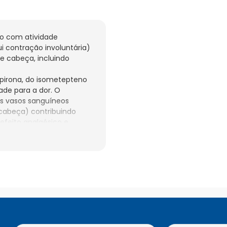
 com atividade 
 contração involuntária) 
e cabeça, incluindo 
pirona, do isometepteno 
ade para a dor. O 
s vasos sanguíneos 
cabeça) contribuindo 
feito analgésico e 
ema nervoso central 
ra (diminui o calibre 
térias na cabeça), sendo 
te das enxaquecas. O 
ua administração oral e 
iver alergia ou 
cê também não deve 
ressão alta), na presença 