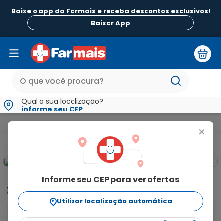
Baixe o app da Farmais e receba descontos exclusivos!
Baixar App
Qual a sua localização?
informe seu CEP
Medicamentos e Saúde
Medicamentos de A a Z
Nesina 25
+
pbm
Informe seu CEP para ver ofertas
Informações
Utilizar localização automática
Para que serve o Nesina? Nesina pertence a uma 