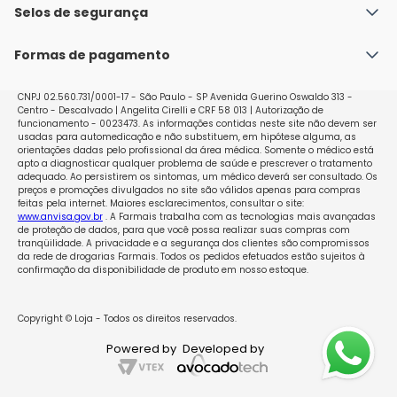
Política de Envio
Selos de segurança
Nossas lojas
Política de Privacidade e Segurança
Seja um franqueado
Formas de pagamento
Políticas de Trocas e Devoluções
Perguntas Frequentes - Faq
CNPJ 02.560.731/0001-17 - São Paulo - SP Avenida Guerino Oswaldo 313 -
Centro - Descalvado | Angelita Cirelli e CRF 58 013 | Autorização de
funcionamento - 0023473. As informações contidas neste site não devem ser
usadas para automedicação e não substituem, em hipótese alguma, as
orientações dadas pelo profissional da área médica. Somente o médico está
apto a diagnosticar qualquer problema de saúde e prescrever o tratamento
adequado. Ao persistirem os sintomas, um médico deverá ser consultado. Os
preços e promoções divulgados no site são válidos apenas para compras
feitas pela internet. Maiores esclarecimentos, consultar o site:
www.anvisa.gov.br
. A Farmais trabalha com as tecnologias mais avançadas
de proteção de dados, para que você possa realizar suas compras com
tranqüilidade. A privacidade e a segurança dos clientes são compromissos
da rede de drogarias Farmais. Todos os pedidos efetuados estão sujeitos à
confirmação da disponibilidade de produto em nosso estoque.
Copyright © Loja - Todos os direitos reservados.
Powered by
Developed by