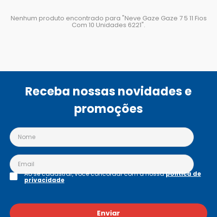
Nenhum produto encontrado para "
Neve Gaze Gaze 7 5 11 Fios
Com 10 Unidades 6221
".
Receba nossas novidades e
promoções
Ao se cadastrar, você concordar com a nossa
política de
privacidade
Enviar