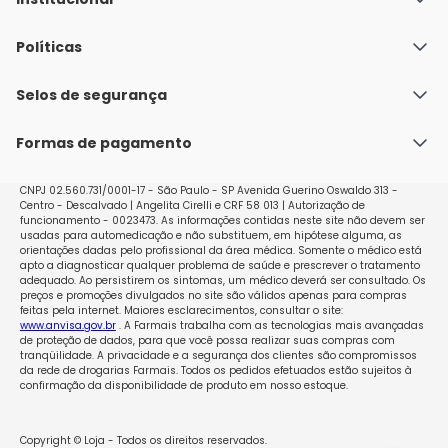
Quem Somos
Políticas
Fale conosco
Política de Envio
Selos de segurança
Nossas lojas
Política de Privacidade e Segurança
Seja um franqueado
Formas de pagamento
Políticas de Trocas e Devoluções
Perguntas Frequentes - Faq
CNPJ 02.560.731/0001-17 - São Paulo - SP Avenida Guerino Oswaldo 313 -
Centro - Descalvado | Angelita Cirelli e CRF 58 013 | Autorização de
funcionamento - 0023473. As informações contidas neste site não devem ser
usadas para automedicação e não substituem, em hipótese alguma, as
orientações dadas pelo profissional da área médica. Somente o médico está
apto a diagnosticar qualquer problema de saúde e prescrever o tratamento
adequado. Ao persistirem os sintomas, um médico deverá ser consultado. Os
preços e promoções divulgados no site são válidos apenas para compras
feitas pela internet. Maiores esclarecimentos, consultar o site:
www.anvisa.gov.br
. A Farmais trabalha com as tecnologias mais avançadas
de proteção de dados, para que você possa realizar suas compras com
tranqüilidade. A privacidade e a segurança dos clientes são compromissos
da rede de drogarias Farmais. Todos os pedidos efetuados estão sujeitos à
confirmação da disponibilidade de produto em nosso estoque.
Copyright © Loja - Todos os direitos reservados.