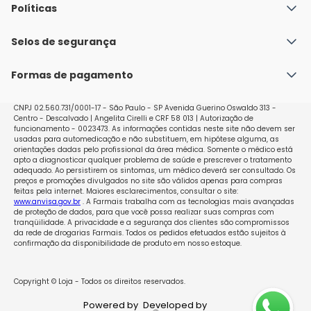
Quem Somos
Políticas
Fale conosco
Política de Envio
Selos de segurança
Nossas lojas
Política de Privacidade e Segurança
Seja um franqueado
Formas de pagamento
Políticas de Trocas e Devoluções
Perguntas Frequentes - Faq
CNPJ 02.560.731/0001-17 - São Paulo - SP Avenida Guerino Oswaldo 313 -
Centro - Descalvado | Angelita Cirelli e CRF 58 013 | Autorização de
funcionamento - 0023473. As informações contidas neste site não devem ser
usadas para automedicação e não substituem, em hipótese alguma, as
orientações dadas pelo profissional da área médica. Somente o médico está
apto a diagnosticar qualquer problema de saúde e prescrever o tratamento
adequado. Ao persistirem os sintomas, um médico deverá ser consultado. Os
preços e promoções divulgados no site são válidos apenas para compras
feitas pela internet. Maiores esclarecimentos, consultar o site:
www.anvisa.gov.br
. A Farmais trabalha com as tecnologias mais avançadas
de proteção de dados, para que você possa realizar suas compras com
tranqüilidade. A privacidade e a segurança dos clientes são compromissos
da rede de drogarias Farmais. Todos os pedidos efetuados estão sujeitos à
confirmação da disponibilidade de produto em nosso estoque.
Copyright © Loja - Todos os direitos reservados.
Powered by
Developed by