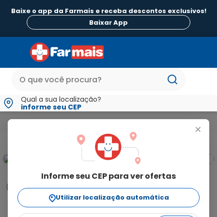
Baixe o app da Farmais e receba descontos exclusivos!
Baixar App
Qual a sua localização?
informe seu CEP
Dermocosméticos
Pant Sec 50mg/ml com Válvula Spray Soluçã
+
Informe seu CEP para ver ofertas
Informações
Utilizar localização automática
Pant Sec 50mg/ml com Válvula Spray Solução de 