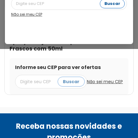
Capilar com 3 Frascos com 50ml
Buscar
Não sei meu CEP
Cod.:
7896658038709
Pant
Pant Sec 50mg/ml com Válvula
Spray Solução de Capilar com 3
Frascos com 50ml
Informe seu CEP para ver ofertas
Buscar
Não sei meu CEP
Receba nossas novidades e
promoções