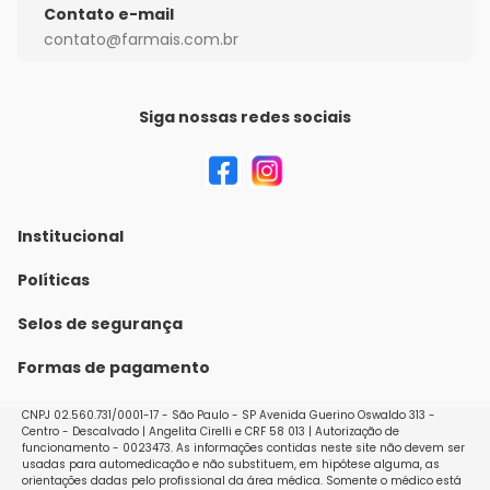
Contato e-mail
contato@farmais.com.br
Siga nossas redes sociais
Institucional
Quem Somos
Políticas
Fale conosco
Política de Envio
Selos de segurança
Nossas lojas
Política de Privacidade e Segurança
Formas de pagamento
Seja um franqueado
Políticas de Trocas e Devoluções
Perguntas Frequentes - Faq
CNPJ 02.560.731/0001-17 - São Paulo - SP Avenida Guerino Oswaldo 313 -
Centro - Descalvado | Angelita Cirelli e CRF 58 013 | Autorização de
funcionamento - 0023473. As informações contidas neste site não devem ser
usadas para automedicação e não substituem, em hipótese alguma, as
orientações dadas pelo profissional da área médica. Somente o médico está