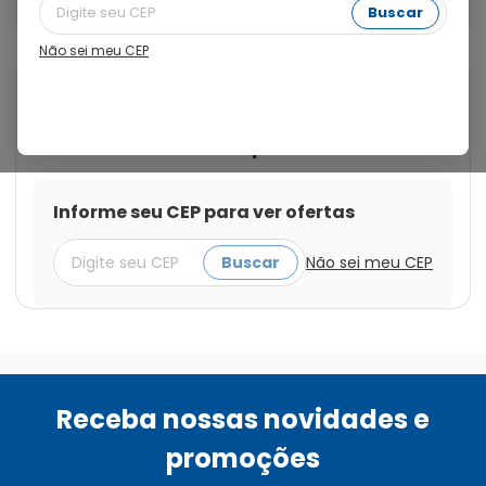
Comprimidos
Buscar
Não sei meu CEP
Cod.:
7898910350147
Zydus Nikkho
Paracetamol 750mg com 20
Blísteres com 10 Comprimidos
Informe seu CEP para ver ofertas
Buscar
Não sei meu CEP
Receba nossas novidades e
promoções