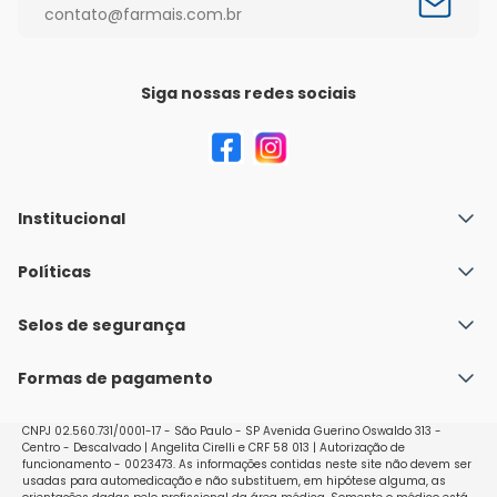
contato@farmais.com.br
Siga nossas redes sociais
Institucional
Quem Somos
Políticas
Fale conosco
Política de Envio
Selos de segurança
Nossas lojas
Política de Privacidade e Segurança
Seja um franqueado
Formas de pagamento
Políticas de Trocas e Devoluções
Perguntas Frequentes - Faq
CNPJ 02.560.731/0001-17 - São Paulo - SP Avenida Guerino Oswaldo 313 -
Centro - Descalvado | Angelita Cirelli e CRF 58 013 | Autorização de
funcionamento - 0023473. As informações contidas neste site não devem ser
usadas para automedicação e não substituem, em hipótese alguma, as