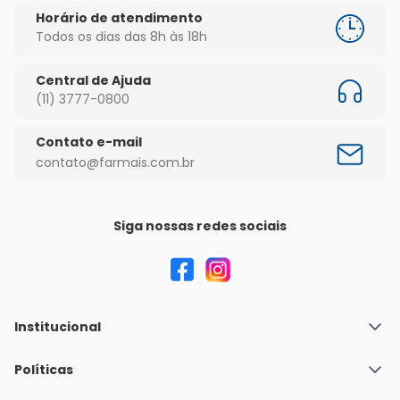
Horário de atendimento
Todos os dias das 8h às 18h
Central de Ajuda
(11) 3777-0800
Contato e-mail
contato@farmais.com.br
Siga nossas redes sociais
Institucional
Quem Somos
Políticas
Fale conosco