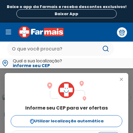
Baixe o app da Farmais e receba descontos exclusivos!
Baixar App
Qual a sua localização?
informe seu CEP
Medicamentos e Saúde
Estômago Fígado e Intestino
Paras
+
Informe seu CEP para ver ofertas
Informações
Utilizar localização automática
INDICAÇÃO: é indicado no Tratamento de infestações 