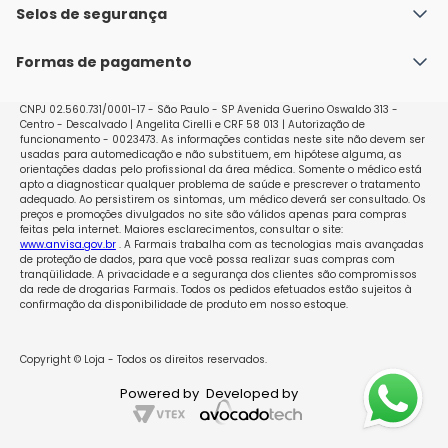
Política de Envio
Selos de segurança
Nossas lojas
Política de Privacidade e Segurança
Seja um franqueado
Formas de pagamento
Políticas de Trocas e Devoluções
Perguntas Frequentes - Faq
CNPJ 02.560.731/0001-17 - São Paulo - SP Avenida Guerino Oswaldo 313 -
Centro - Descalvado | Angelita Cirelli e CRF 58 013 | Autorização de
funcionamento - 0023473. As informações contidas neste site não devem ser
usadas para automedicação e não substituem, em hipótese alguma, as
orientações dadas pelo profissional da área médica. Somente o médico está
apto a diagnosticar qualquer problema de saúde e prescrever o tratamento
adequado. Ao persistirem os sintomas, um médico deverá ser consultado. Os
preços e promoções divulgados no site são válidos apenas para compras
feitas pela internet. Maiores esclarecimentos, consultar o site:
www.anvisa.gov.br
. A Farmais trabalha com as tecnologias mais avançadas
de proteção de dados, para que você possa realizar suas compras com
tranqüilidade. A privacidade e a segurança dos clientes são compromissos
da rede de drogarias Farmais. Todos os pedidos efetuados estão sujeitos à
confirmação da disponibilidade de produto em nosso estoque.
Copyright © Loja - Todos os direitos reservados.
Powered by
Developed by