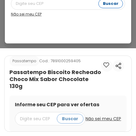
escolher biscoitos recheados para seus filhos, estende 
Buscar
sua qualidade e sabor já reconhecidos para a nova 
linha Passatempo® Choco Mix. Além da tradicional 
Não sei meu CEP
casquinha sabor leite já existente, são lançados dois 
novos itens com casquinha sabor chocolate que 
surpreendem os consumidores nas deliciosas versões 
com recheio sabor morango e chocolate.
Cod.:
7891000259405
Passatempo
Passatempo Biscoito Recheado
Choco Mix Sabor Chocolate
130g
Informe seu CEP para ver ofertas
Buscar
Não sei meu CEP