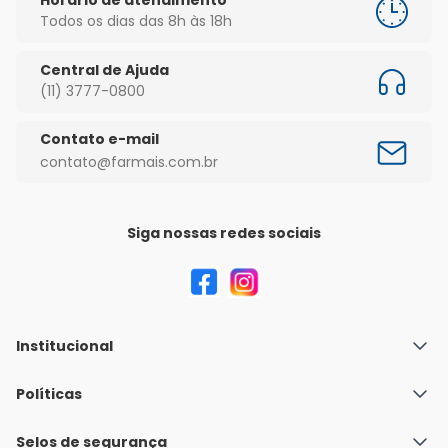
Todos os dias das 8h às 18h
Central de Ajuda
(11) 3777-0800
Contato e-mail
contato@farmais.com.br
Siga nossas redes sociais
Institucional
Quem Somos
Políticas
Fale conosco
Política de Envio
Selos de segurança
Nossas lojas