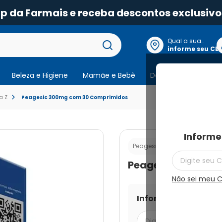
app da Farmais e receba descontos exclusi
Qual a sua
localização?
informe seu CE
Beleza e Higiene
Mamãe e Bebê
Dermocosmeticos
a Z
Peagesic 300mg com 30 Comprimidos
Informe
Cod.:
7891317029
Peagesic
Peagesic 300mg 
Não sei meu 
Informe seu CEP par