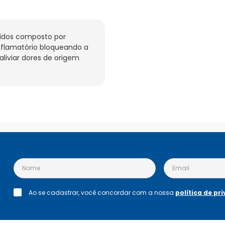
dos composto por 
nflamatório bloqueando a 
liviar dores de origem 
Ao se cadastrar, você concordar com a nossa
política de pr