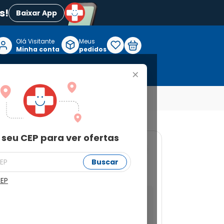
vos!
Baixar App
Olá Visitante

Meus
P
Minha conta
pedidos
+
Reabilitação e Longevidade
 seu CEP para ver ofertas
739
Buscar
com 30 Comprimidos
CEP
a ver ofertas
Buscar
Não sei meu CEP