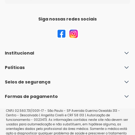
Siga nossas redes sociais
Institucional
Quem Somos
Políticas
Fale conosco
Política de Envio
Selos de segurança
Nossas lojas
Política de Privacidade e Segurança
Seja um franqueado
Formas de pagamento
Políticas de Trocas e Devoluções
Perguntas Frequentes - Faq
CNPJ 02.560.731/0001-17 - São Paulo - SP Avenida Guerino Oswaldo 313 -
Centro - Descalvado | Angelita Cirelli e CRF 58 013 | Autorização de
funcionamento - 0023473. As informações contidas neste site não devem ser
usadas para automedicação e não substituem, em hipótese alguma, as
orientações dadas pelo profissional da área médica. Somente o médico está
apto a diagnosticar qualquer problema de saúde e prescrever o tratamento