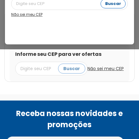
Buscar
Não sei meu CEP
Cod.:
7896226103037
Permear
Permear 300mg com 30
Comprimidos
Informe seu CEP para ver ofertas
Buscar
Não sei meu CEP
Receba nossas novidades e
promoções