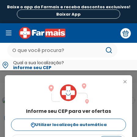
Baixe o app da Farmais e receba descontos exclusivos!
Baixar App
Qual a sua localização?
informe seu CEP
Medicamentos e Saúde
Medicamentos de A a Z
Permear 3
+
Informe seu CEP para ver ofertas
Informações
Utilizar localização automática
Permear 300mg com 30 Comprimidos