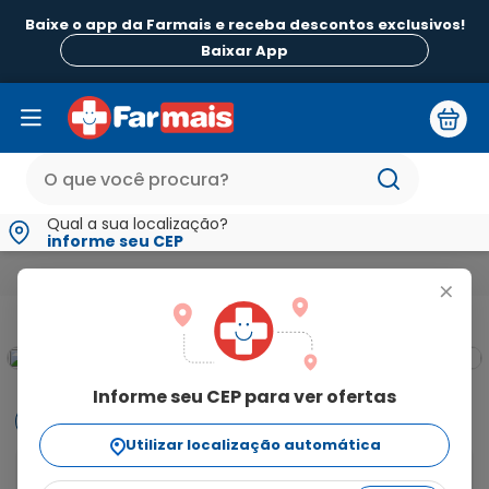
Baixe o app da Farmais e receba descontos exclusivos!
Baixar App
Qual a sua localização?
informe seu CEP
Medicamentos e Saúde
Medicamentos de A a Z
Proctyl 10
+
Informe seu CEP para ver ofertas
Informações
Utilizar localização automática
O Proctyl é indicado para terapia de hemorroidas, 