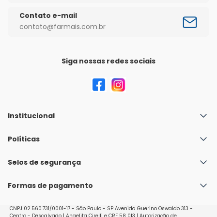
Contato e-mail
contato@farmais.com.br
Siga nossas redes sociais
Institucional
Quem Somos
Políticas
Fale conosco
Política de Envio
Selos de segurança
Nossas lojas
Política de Privacidade e Segurança
Seja um franqueado
Formas de pagamento
Políticas de Trocas e Devoluções
Perguntas Frequentes - Faq
CNPJ 02.560.731/0001-17 - São Paulo - SP Avenida Guerino Oswaldo 313 -
Centro - Descalvado | Angelita Cirelli e CRF 58 013 | Autorização de