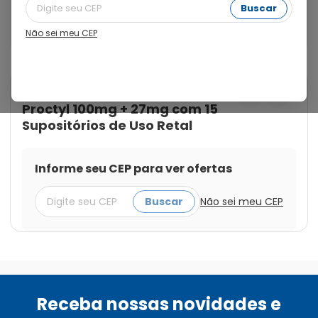
principalmente nos casos em que há inflamações, 
Buscar
sangramento, feridas, coceira e eczemas, na região do 
ânus.
Não sei meu CEP
Cod.:
7896641805905
Proctyl
Proctyl 100mg + 27mg com 15
Supositórios de Uso Retal
Informe seu CEP para ver ofertas
Buscar
Não sei meu CEP
Receba nossas novidades e