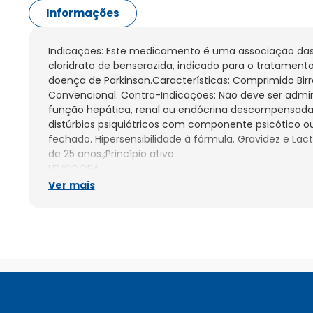
Informações
Indicações: Este medicamento é uma associação das 
cloridrato de benserazida, indicado para o tratament
doença de Parkinson.Características: Comprimido Birr
Convencional. Contra-Indicações: Não deve ser admin
função hepática, renal ou endócrina descompensada, d
distúrbios psiquiátricos com componente psicótico o
fechado. Hipersensibilidade à fórmula. Gravidez e Lac
de 25 anos.;Princípio ativo:

LEVODOPA

,

Ver mais
CLORIDRATO DE BENSERAZIDA

Registro MS: 1010000640142

Leia a Bula;Prolopa BD 100 25mg com 30 Comprimidos
medicamento. Seu uso pode trazer riscos. Procure o 
Leia a Bula.