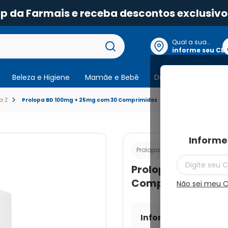
pp da Farmais e receba descontos exclusivo
Qual a sua
localização?
informe seu CE
Beleza e Higiene
Mamãe e Bebê
Dermocosmeticos
a Z
Prolopa BD 100mg + 25mg com 30 Comprimidos
Informe
Cod.:
78962265063
Prolopa
Prolopa BD 100mg
Comprimidos
Não sei meu 
Informe seu CEP par