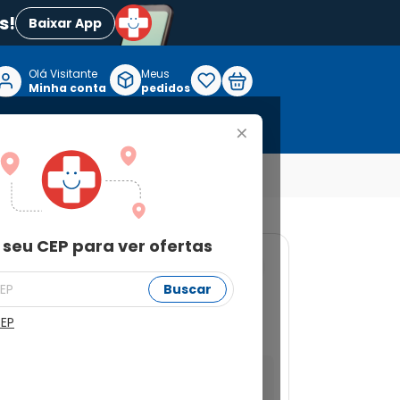
s!
Baixar App
Olá Visitante

Meus
P
Minha conta
pedidos
+
Reabilitação e Longevidade
 seu CEP para ver ofertas
71
Buscar
 + 25mg com 30
CEP
a ver ofertas