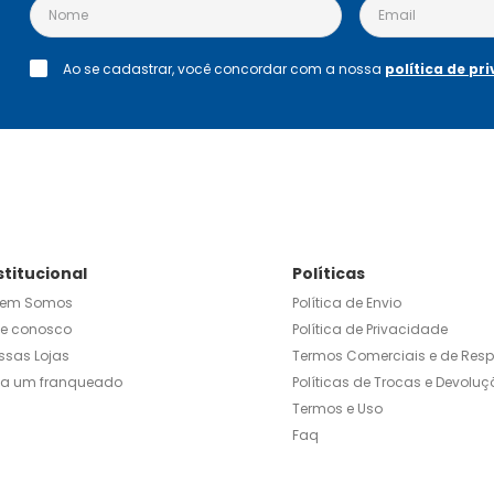
Ao se cadastrar, você concordar com a nossa
política de pr
stitucional
Políticas
em Somos
Política de Envio
le conosco
Política de Privacidade
ssas Lojas
Termos Comerciais e de Res
ja um franqueado
Políticas de Trocas e Devoluç
Termos e Uso
Faq