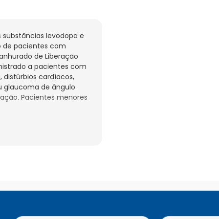
substâncias levodopa e 
o de pacientes com 
anhurado de Liberação 
istrado a pacientes com 
istúrbios cardíacos, 
u glaucoma de ângulo 
tação. Pacientes menores 
 Roche é um 
médico e o farmacêutico. 