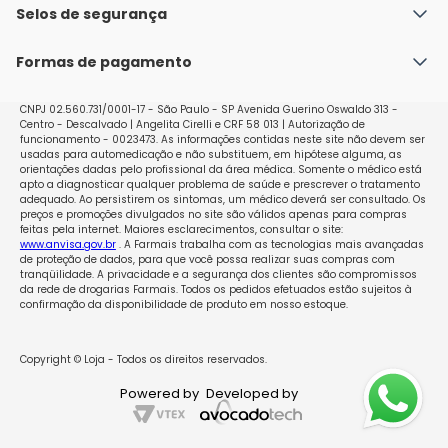
Política de Envio
Selos de segurança
Nossas lojas
Política de Privacidade e Segurança
Seja um franqueado
Formas de pagamento
Políticas de Trocas e Devoluções
Perguntas Frequentes - Faq
CNPJ 02.560.731/0001-17 - São Paulo - SP Avenida Guerino Oswaldo 313 -
Centro - Descalvado | Angelita Cirelli e CRF 58 013 | Autorização de
funcionamento - 0023473. As informações contidas neste site não devem ser
usadas para automedicação e não substituem, em hipótese alguma, as
orientações dadas pelo profissional da área médica. Somente o médico está
apto a diagnosticar qualquer problema de saúde e prescrever o tratamento
adequado. Ao persistirem os sintomas, um médico deverá ser consultado. Os
preços e promoções divulgados no site são válidos apenas para compras
feitas pela internet. Maiores esclarecimentos, consultar o site:
www.anvisa.gov.br
. A Farmais trabalha com as tecnologias mais avançadas
de proteção de dados, para que você possa realizar suas compras com
tranqüilidade. A privacidade e a segurança dos clientes são compromissos
da rede de drogarias Farmais. Todos os pedidos efetuados estão sujeitos à
confirmação da disponibilidade de produto em nosso estoque.
Copyright © Loja - Todos os direitos reservados.
Powered by
Developed by