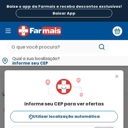
Baixe o app da Farmais e receba descontos exclusivos!
Baixar App
Qual a sua localização?
informe seu CEP
Medicamentos e Saúde
Medicamentos de A a Z
Quetros 1
+
Informe seu CEP para ver ofertas
Informações
Utilizar localização automática
Para o que é indicado?
