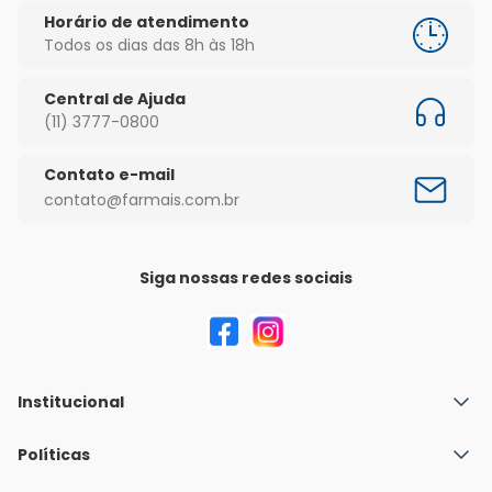
Horário de atendimento
Todos os dias das 8h às 18h
Central de Ajuda
(11) 3777-0800
Contato e-mail
contato@farmais.com.br
Siga nossas redes sociais
Institucional
Quem Somos
Políticas
Fale conosco