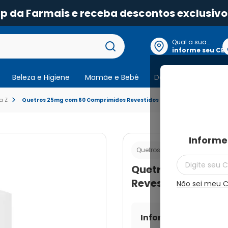
pp da Farmais e receba descontos exclusivo
Qual a sua
localização?
informe seu CE
Beleza e Higiene
Mamãe e Bebê
Dermocosmeticos
a Z
Quetros 25mg com 60 Comprimidos Revestidos
Informe
Cod.:
7896658038
Quetros
Quetros 25mg co
Revestidos
Não sei meu 
Informe seu CEP par