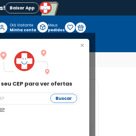
s!
Baixar App
Olá Visitante

Meus
P
Minha conta
pedidos
+
Reabilitação e Longevidade
 seu CEP para ver ofertas
549
Buscar
m 60 Comprimidos
CEP
a ver ofertas