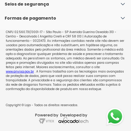
Política de Envio
Selos de segurança
Nossas lojas
Política de Privacidade e Segurança
Seja um franqueado
Formas de pagamento
Políticas de Trocas e Devoluções
Perguntas Frequentes - Faq
CNPJ 02.560.731/0001-17 - São Paulo - SP Avenida Guerino Oswaldo 313 -
Centro - Descalvado | Angelita Cirelli e CRF 58 013 | Autorização de
funcionamento - 0023473. As informações contidas neste site não devem ser
usadas para automedicação e não substituem, em hipótese alguma, as
orientações dadas pelo profissional da área médica. Somente o médico está
apto a diagnosticar qualquer problema de saúde e prescrever o tratamento
adequado. Ao persistirem os sintomas, um médico deverá ser consultado. Os
preços e promoções divulgados no site são válidos apenas para compras
feitas pela internet. Maiores esclarecimentos, consultar o site:
www.anvisa.gov.br
. A Farmais trabalha com as tecnologias mais avançadas
de proteção de dados, para que você possa realizar suas compras com
tranqüilidade. A privacidade e a segurança dos clientes são compromissos
da rede de drogarias Farmais. Todos os pedidos efetuados estão sujeitos à
confirmação da disponibilidade de produto em nosso estoque.
Copyright © Loja - Todos os direitos reservados.
Powered by
Developed by