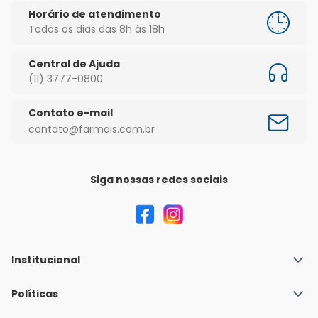
Horário de atendimento
Todos os dias das 8h às 18h
Central de Ajuda
(11) 3777-0800
Contato e-mail
contato@farmais.com.br
Siga nossas redes sociais
Institucional
Quem Somos
Políticas
Fale conosco