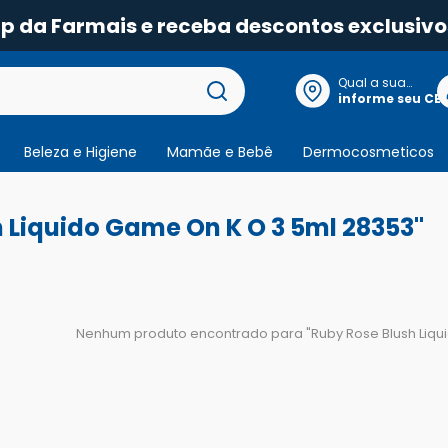
pp da Farmais e receba descontos exclusivo
Qual a sua
localização?
informe seu CE
Beleza e Higiene
Mamãe e Bebê
Dermocosmeticos
 Liquido Game On K O 3 5ml 28353"
Nenhum produto encontrado para "
Ruby Rose Blush Liq