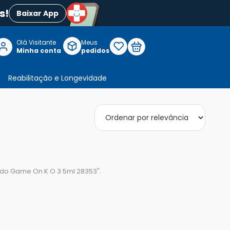
s!
Baixar App
Olá Visitante

Meus
P
Minha conta
pedidos
Reabilitação e Longevidade
uido Game On K O 3 5ml 28353
".