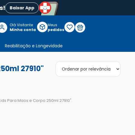
s!
Baixar App
Olá Visitante

Meus
P
Minha conta
pedidos
Reabilitação e Longevidade
250ml 27910"
 Kids Para Maos e Corpo 250ml 27910
".