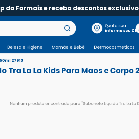
pp da Farmais e receba descontos exclusivo
Qual a sua
localização?
informe seu CE
Beleza e Higiene
Mamãe e Bebê
Dermocosmeticos
250ml 27910
o Tra La La Kids Para Maos e Corpo 
Nenhum produto encontrado para "
Sabonete Liquido Tra La La