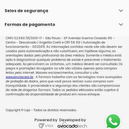
Fale conosco
Política de Envio
Selos de segurança
Nossas lojas
Política de Privacidade e Segurança
Seja um franqueado
Formas de pagamento
Políticas de Trocas e Devoluções
Perguntas Frequentes - Faq
CNPJ 02.560.731/0001-17 - São Paulo - SP Avenida Guerino Oswaldo 313 -
Centro - Descalvado | Angelita Cirelli e CRF 58 013 | Autorização de
funcionamento - 0023473. As informações contidas neste site não devem ser
usadas para automedicação e não substituem, em hipótese alguma, as
orientações dadas pelo profissional da área médica. Somente o médico está
apto a diagnosticar qualquer problema de saúde e prescrever o tratamento
adequado. Ao persistirem os sintomas, um médico deverá ser consultado. Os
preços e promoções divulgados no site são válidos apenas para compras
feitas pela internet. Maiores esclarecimentos, consultar o site:
www.anvisa.gov.br
. A Farmais trabalha com as tecnologias mais avançadas
de proteção de dados, para que você possa realizar suas compras com
tranqüilidade. A privacidade e a segurança dos clientes são compromissos
da rede de drogarias Farmais. Todos os pedidos efetuados estão sujeitos à
confirmação da disponibilidade de produto em nosso estoque.
Copyright © Loja - Todos os direitos reservados.
Powered by
Developed by