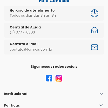
Fale Conosco
Horário de atendimento
Todos os dias das 8h às 18h
Central de Ajuda
(11) 3777-0800
Contato e-mail
contato@farmais.com.br
Siga nossas redes sociais
Institucional
Quem Somos
Políticas