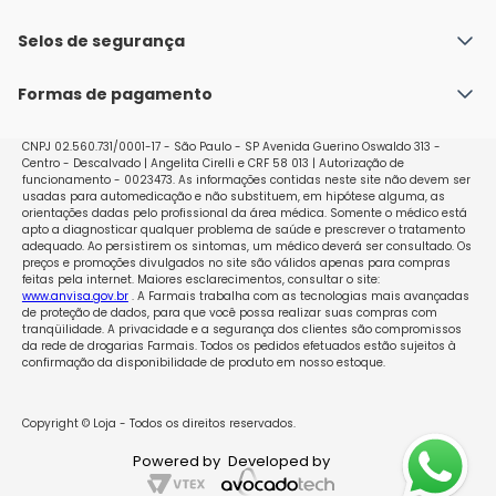
Fale conosco
Política de Envio
Selos de segurança
Nossas lojas
Política de Privacidade e Segurança
Seja um franqueado
Formas de pagamento
Políticas de Trocas e Devoluções
Perguntas Frequentes - Faq
CNPJ 02.560.731/0001-17 - São Paulo - SP Avenida Guerino Oswaldo 313 -
Centro - Descalvado | Angelita Cirelli e CRF 58 013 | Autorização de
funcionamento - 0023473. As informações contidas neste site não devem ser
usadas para automedicação e não substituem, em hipótese alguma, as
orientações dadas pelo profissional da área médica. Somente o médico está
apto a diagnosticar qualquer problema de saúde e prescrever o tratamento
adequado. Ao persistirem os sintomas, um médico deverá ser consultado. Os
preços e promoções divulgados no site são válidos apenas para compras
feitas pela internet. Maiores esclarecimentos, consultar o site:
www.anvisa.gov.br
. A Farmais trabalha com as tecnologias mais avançadas
de proteção de dados, para que você possa realizar suas compras com
tranqüilidade. A privacidade e a segurança dos clientes são compromissos
da rede de drogarias Farmais. Todos os pedidos efetuados estão sujeitos à
confirmação da disponibilidade de produto em nosso estoque.
Copyright © Loja - Todos os direitos reservados.
Powered by
Developed by