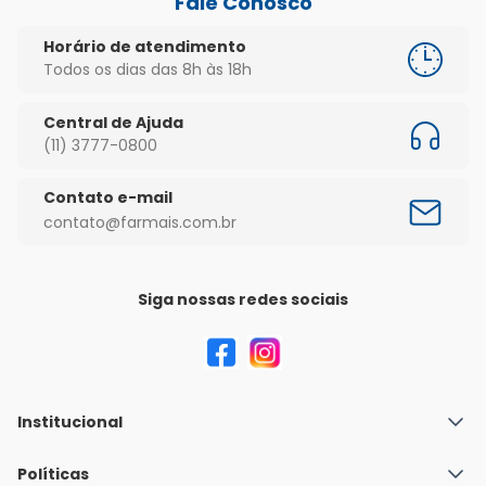
Fale Conosco
Horário de atendimento
Todos os dias das 8h às 18h
Central de Ajuda
(11) 3777-0800
Contato e-mail
contato@farmais.com.br
Siga nossas redes sociais
Institucional
Quem Somos
Políticas