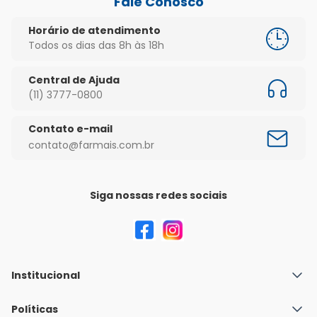
Fale Conosco
Horário de atendimento
Todos os dias das 8h às 18h
Central de Ajuda
(11) 3777-0800
Contato e-mail
contato@farmais.com.br
Siga nossas redes sociais
Institucional
Quem Somos
Políticas