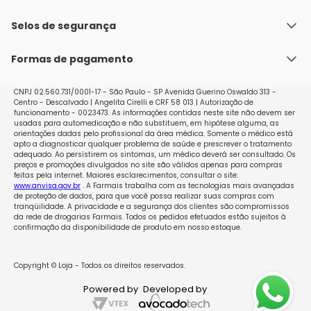
Fale conosco
Política de Envio
Selos de segurança
Nossas lojas
Política de Privacidade e Segurança
Seja um franqueado
Formas de pagamento
Políticas de Trocas e Devoluções
Perguntas Frequentes - Faq
CNPJ 02.560.731/0001-17 - São Paulo - SP Avenida Guerino Oswaldo 313 -
Centro - Descalvado | Angelita Cirelli e CRF 58 013 | Autorização de
funcionamento - 0023473. As informações contidas neste site não devem ser
usadas para automedicação e não substituem, em hipótese alguma, as
orientações dadas pelo profissional da área médica. Somente o médico está
apto a diagnosticar qualquer problema de saúde e prescrever o tratamento
adequado. Ao persistirem os sintomas, um médico deverá ser consultado. Os
preços e promoções divulgados no site são válidos apenas para compras
feitas pela internet. Maiores esclarecimentos, consultar o site:
www.anvisa.gov.br
. A Farmais trabalha com as tecnologias mais avançadas
de proteção de dados, para que você possa realizar suas compras com
tranqüilidade. A privacidade e a segurança dos clientes são compromissos
da rede de drogarias Farmais. Todos os pedidos efetuados estão sujeitos à
confirmação da disponibilidade de produto em nosso estoque.
Copyright © Loja - Todos os direitos reservados.
Powered by
Developed by