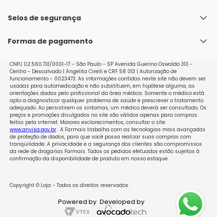
Fale conosco
Política de Envio
Selos de segurança
Nossas lojas
Política de Privacidade e Segurança
Seja um franqueado
Formas de pagamento
Políticas de Trocas e Devoluções
Perguntas Frequentes - Faq
CNPJ 02.560.731/0001-17 - São Paulo - SP Avenida Guerino Oswaldo 313 -
Centro - Descalvado | Angelita Cirelli e CRF 58 013 | Autorização de
funcionamento - 0023473. As informações contidas neste site não devem ser
usadas para automedicação e não substituem, em hipótese alguma, as
orientações dadas pelo profissional da área médica. Somente o médico está
apto a diagnosticar qualquer problema de saúde e prescrever o tratamento
adequado. Ao persistirem os sintomas, um médico deverá ser consultado. Os
preços e promoções divulgados no site são válidos apenas para compras
feitas pela internet. Maiores esclarecimentos, consultar o site:
www.anvisa.gov.br
. A Farmais trabalha com as tecnologias mais avançadas
de proteção de dados, para que você possa realizar suas compras com
tranqüilidade. A privacidade e a segurança dos clientes são compromissos
da rede de drogarias Farmais. Todos os pedidos efetuados estão sujeitos à
confirmação da disponibilidade de produto em nosso estoque.
Copyright © Loja - Todos os direitos reservados.
Powered by
Developed by