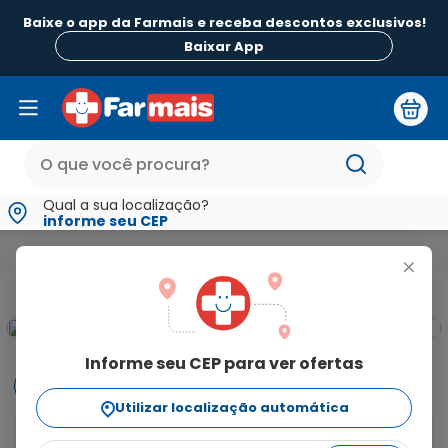
Baixe o app da Farmais e receba descontos exclusivos!
B
Baixar App
Qual a sua localização?
informe seu CEP
Medicamentos e Saúde
Medicamentos de A a Z
Somalgin 
+
Informe seu CEP para ver ofertas
Informações
Utilizar localização automática
INDICAÇÃO: é indicado como antiagregante 