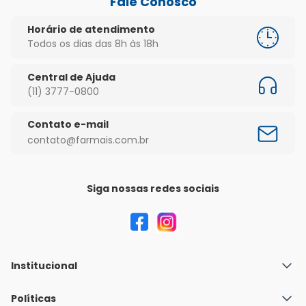
Fale Conosco
Horário de atendimento
Todos os dias das 8h às 18h
Central de Ajuda
(11) 3777-0800
Contato e-mail
contato@farmais.com.br
Siga nossas redes sociais
Institucional
Quem Somos
Políticas