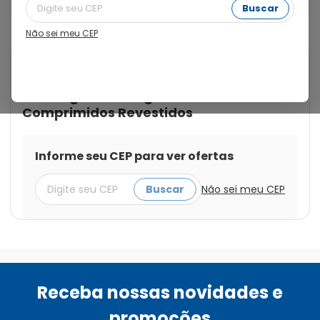
Comprimidos Revestidos
Buscar
Não sei meu CEP
Cod.:
7894916207546
Somalgin
Somalgin Cardio 325mg +
107,5mg + 48,75mg com 32
Comprimidos Revestidos
Informe seu CEP para ver ofertas
Buscar
Não sei meu CEP
Receba nossas novidades e
promoções