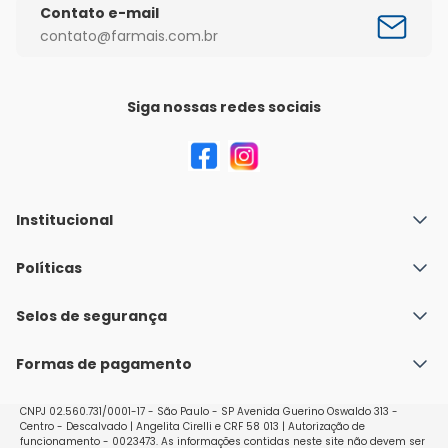
Contato e-mail
contato@farmais.com.br
Siga nossas redes sociais
Institucional
Quem Somos
Políticas
Fale conosco
Política de Envio
Selos de segurança
Nossas lojas
Política de Privacidade e Segurança
Seja um franqueado
Formas de pagamento
Políticas de Trocas e Devoluções
Perguntas Frequentes - Faq
CNPJ 02.560.731/0001-17 - São Paulo - SP Avenida Guerino Oswaldo 313 -
Centro - Descalvado | Angelita Cirelli e CRF 58 013 | Autorização de
funcionamento - 0023473. As informações contidas neste site não devem ser