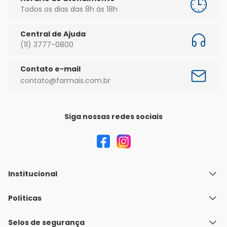
Todos os dias das 8h às 18h
Central de Ajuda
(11) 3777-0800
Contato e-mail
contato@farmais.com.br
Siga nossas redes sociais
Institucional
Quem Somos
Políticas
Fale conosco
Política de Envio
Selos de segurança
Nossas lojas