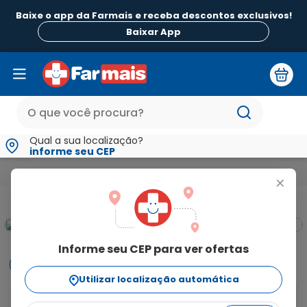
Baixe o app da Farmais e receba descontos exclusivos!
Baixar App
Qual a sua localização?
informe seu CEP
Medicamentos e Saúde
Estômago Fígado e Intestino
Re-Hid
+
Informe seu CEP para ver ofertas
Informações
Utilizar localização automática
O que é e para que serve o Sorox Morango com 