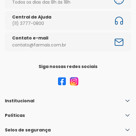
Todos os dias das 8h às 18h
Central de Ajuda
(11) 3777-0800
Contato e-mail
contato@farmais.com.br
Siga nossas redes sociais
Institucional
Quem Somos
Políticas
Fale conosco
Política de Envio
Selos de segurança
Nossas lojas