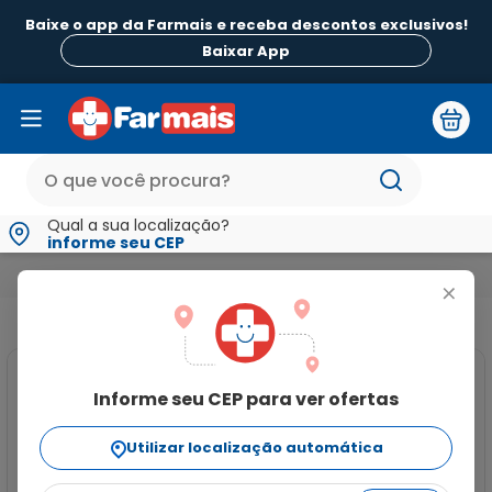
Baixe o app da Farmais e receba descontos exclusivos!
Baixar App
Qual a sua localização?
informe seu CEP
Medicamentos e Saúde
Medicamentos de A a Z
Stanglit 
+
Informe seu CEP para ver ofertas
Utilizar localização automática