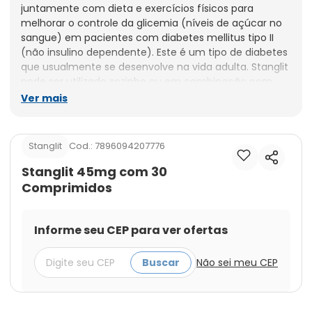
juntamente com dieta e exercícios físicos para 
melhorar o controle da glicemia (níveis de açúcar no 
sangue) em pacientes com diabetes mellitus tipo II 
(não insulino dependente). Este é um tipo de diabetes 
que usualmente se desenvolve na vida adulta. Stanglit 
pode ser utilizado sozinho ou em combinação com 
outros medicamentos para diabetes como 
Ver mais
sulfonilureias, metformina ou insulina, principalmente 
quando a dieta e os exercícios associados ao Stanglit 
não resultarem no controle adequado da glicemia. O 
Cod.:
7896094207776
Stanglit
acompanhamento de diabetes tipo II deverá também 
incluir aconselhamento nutricional, redução de peso 
Stanglit 45mg com 30
quando indicado e exercícios. Estas medidas são 
Comprimidos
importantes não só para tratamento primário do 
diabetes tipo II, mas também para manter a eficácia 
do tratamento medicamentoso.;Princípio ativo:

Informe seu CEP para ver ofertas
CLORIDRATO DE PIOGLITAZONA

Registro MS: 1003301650055

Buscar
Não sei meu CEP
Leia a Bula;Não utilizar Stanglit: - se você apresenta 
hipersensibilidade (alergia) à pioglitazona ou a 
qualquer um dos componentes de Stanglit; - se você 