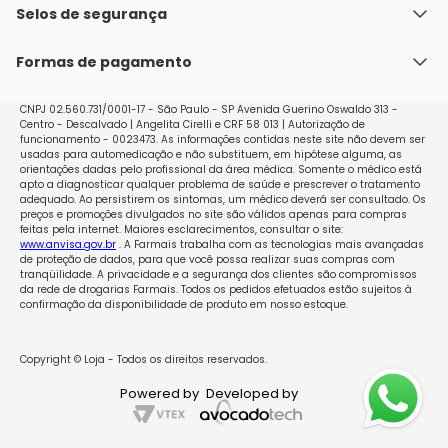
Política de Envio
Selos de segurança
Nossas lojas
Política de Privacidade e Segurança
Seja um franqueado
Formas de pagamento
Políticas de Trocas e Devoluções
Perguntas Frequentes - Faq
CNPJ 02.560.731/0001-17 - São Paulo - SP Avenida Guerino Oswaldo 313 -
Centro - Descalvado | Angelita Cirelli e CRF 58 013 | Autorização de
funcionamento - 0023473. As informações contidas neste site não devem ser
usadas para automedicação e não substituem, em hipótese alguma, as
orientações dadas pelo profissional da área médica. Somente o médico está
apto a diagnosticar qualquer problema de saúde e prescrever o tratamento
adequado. Ao persistirem os sintomas, um médico deverá ser consultado. Os
preços e promoções divulgados no site são válidos apenas para compras
feitas pela internet. Maiores esclarecimentos, consultar o site:
www.anvisa.gov.br
. A Farmais trabalha com as tecnologias mais avançadas
de proteção de dados, para que você possa realizar suas compras com
tranqüilidade. A privacidade e a segurança dos clientes são compromissos
da rede de drogarias Farmais. Todos os pedidos efetuados estão sujeitos à
confirmação da disponibilidade de produto em nosso estoque.
Copyright © Loja - Todos os direitos reservados.
Powered by
Developed by