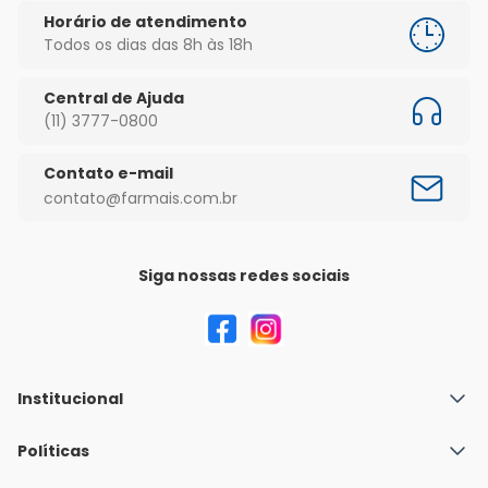
Horário de atendimento
Todos os dias das 8h às 18h
Central de Ajuda
(11) 3777-0800
Contato e-mail
contato@farmais.com.br
Siga nossas redes sociais
Institucional
Quem Somos
Políticas
Fale conosco